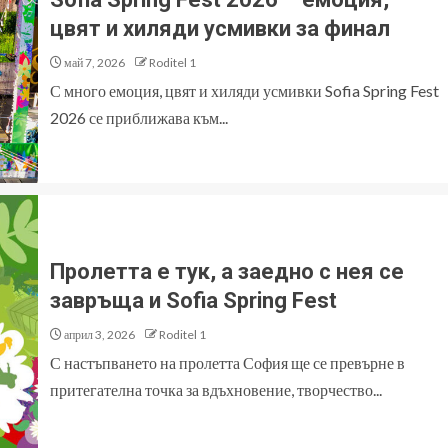
цвят и хиляди усмивки за финал
май 7, 2026
Roditel 1
С много емоция, цвят и хиляди усмивки Sofia Spring Fest
2026 се приближава към...
Пролетта е тук, а заедно с нея се
завръща и Sofia Spring Fest
април 3, 2026
Roditel 1
С настъпването на пролетта София ще се превърне в
притегателна точка за вдъхновение, творчество...