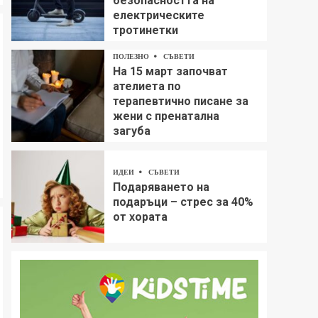
безопасността на
електрическите
тротинетки
ПОЛЕЗНО
СЪВЕТИ
На 15 март започват
ателиета по
терапевтично писане за
жени с пренатална
загуба
ИДЕИ
СЪВЕТИ
Подаряването на
подаръци – стрес за 40%
от хората