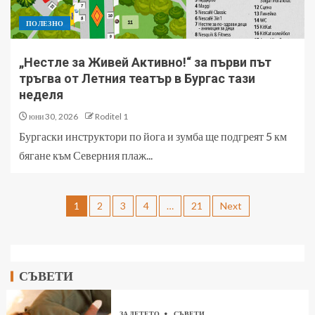
ПОЛЕЗНО
„Нестле за Живей Активно!“ за първи път
тръгва от Летния театър в Бургас тази
неделя
юни 30, 2026
Roditel 1
Бургаски инструктори по йога и зумба ще подгреят 5 км
бягане към Северния плаж...
1
2
3
4
…
21
Next
СЪВЕТИ
ЗА ДЕТЕТО
СЪВЕТИ