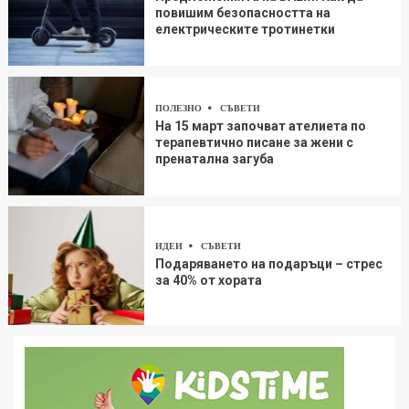
повишим безопасността на
електрическите тротинетки
ПОЛЕЗНО
СЪВЕТИ
На 15 март започват ателиета по
терапевтично писане за жени с
пренатална загуба
ИДЕИ
СЪВЕТИ
Подаряването на подаръци – стрес
за 40% от хората