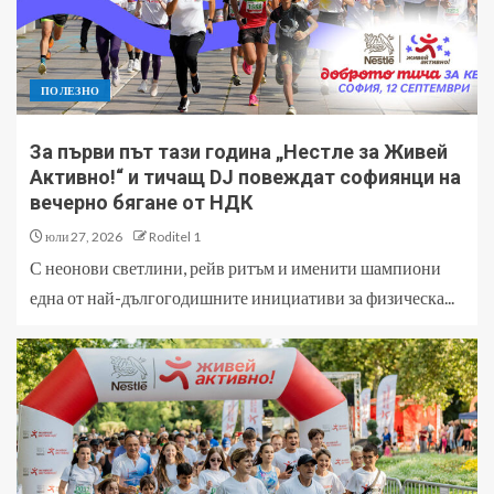
ПОЛЕЗНО
За първи път тази година „Нестле за Живей
Активно!“ и тичащ DJ повеждат софиянци на
вечерно бягане от НДК
юли 27, 2026
Roditel 1
С неонови светлини, рейв ритъм и именити шампиони
една от най-дългогодишните инициативи за физическа...