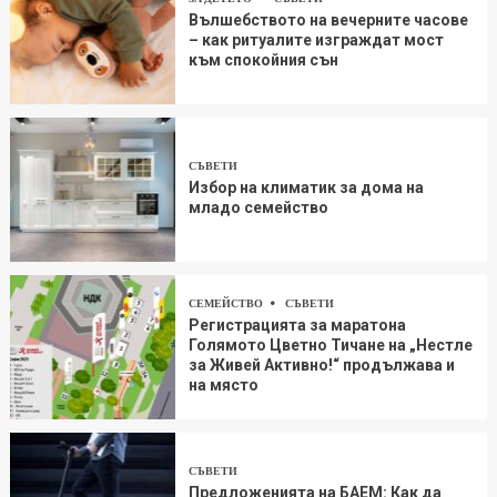
Вълшебството на вечерните часове
– как ритуалите изграждат мост
към спокойния сън
СЪВЕТИ
Избор на климатик за дома на
младо семейство
СЕМЕЙСТВО
СЪВЕТИ
Регистрацията за маратона
Голямото Цветно Тичане на „Нестле
за Живей Aктивно!“ продължава и
на място
СЪВЕТИ
Предложенията на БАЕМ: Как да