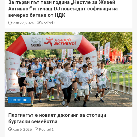
За първи път тази година „Нестле за Живей
Активно!“ и тичащ DJ повеждат софиянци на
вечерно бягане от НДК
юли 27, 2026
Roditel 1
ПОЛЕЗНО
Плогингът е новият джогинг за стотици
бургаски семейства
юли 6, 2026
Roditel 1