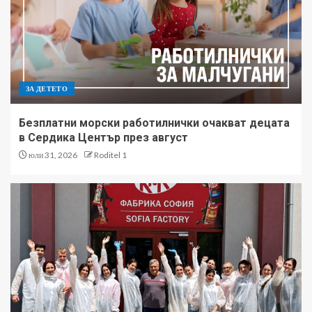
ЗА ДЕТЕТО
Безплатни морски работилнички очакват децата
в Сердика Център през август
юли 31, 2026
Roditel 1