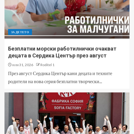
ЗА ДЕТЕТО
Безплатни морски работилнички очакват
децата в Сердика Център през август
юли 31, 2026
Roditel 1
През август Сердика Център кани децата и техните
родители на нова серия безплатни творчески...