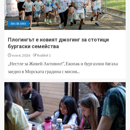
ПОЛЕЗНО
Плогингът е новият джогинг за стотици
бургаски семейства
юли 6, 2026
Roditel 1
„Нестле за Живей Активно!“, Екопак и бургазлии бягаха
заедно в Морската градина с мисия...