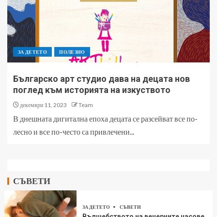
ЗА ДЕТЕТО
ПОЛЕЗНО
Българско арт студио дава на децата нов
поглед към историята на изкуството
декември 11, 2023
Team
В днешната дигитална епоха децата се разсейват все по-
лесно и все по-често са привлечени...
СЪВЕТИ
ЗА ДЕТЕТО
СЪВЕТИ
Вълшебството на вечерните часове