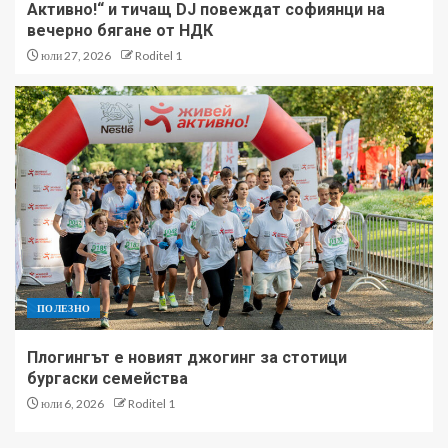
Активно!“ и тичащ DJ повеждат софиянци на
вечерно бягане от НДК
юли 27, 2026
Roditel 1
ПОЛЕЗНО
Плогингът е новият джогинг за стотици
бургаски семейства
юли 6, 2026
Roditel 1