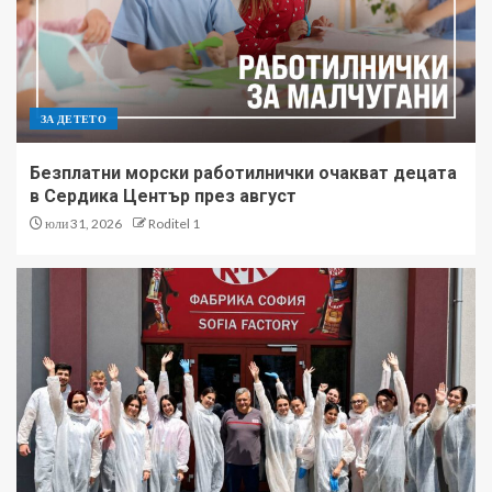
ЗА ДЕТЕТО
Безплатни морски работилнички очакват децата
в Сердика Център през август
юли 31, 2026
Roditel 1