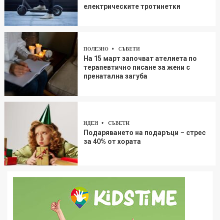
електрическите тротинетки
ПОЛЕЗНО
СЪВЕТИ
На 15 март започват ателиета по
терапевтично писане за жени с
пренатална загуба
ИДЕИ
СЪВЕТИ
Подаряването на подаръци – стрес
за 40% от хората