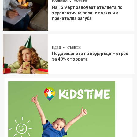
ПОЛЕЗНО
СЪВЕТИ
На 15 март започват ателиета по
терапевтично писане за жени с
пренатална загуба
ИДЕИ
СЪВЕТИ
Подаряването на подаръци – стрес
за 40% от хората