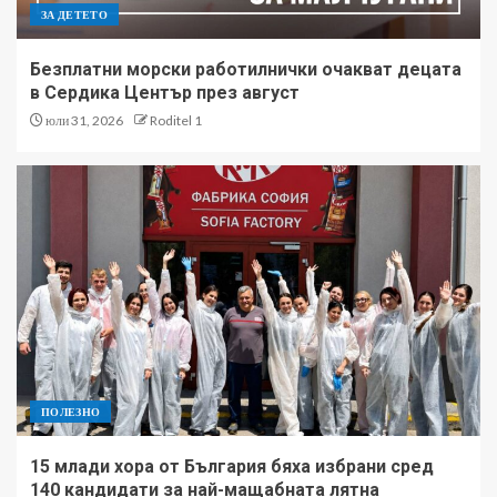
ЗА ДЕТЕТО
Безплатни морски работилнички очакват децата
в Сердика Център през август
юли 31, 2026
Roditel 1
ПОЛЕЗНО
15 млади хора от България бяха избрани сред
140 кандидати за най-мащабната лятна