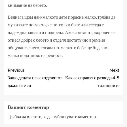
внимание на бебето.
Веднага щом най-малкото дете порасне малко, трябва да
му казвате по-често, че по-голям брат или сестра е
надеждна защита и подкрепа. Ако самият първороден се
отнася добре с бебето и отделя достатъчно време за
общуване с него, тогава по-малкото бебе ще бъде по-
малко податливо на ревност.
Previous
Next
Защо децата не се отделят от
Как се справят с развода 4-5
джадгите си
годишните
Вашият коментар
Трябва да
влезете
, за да публикувате коментар.