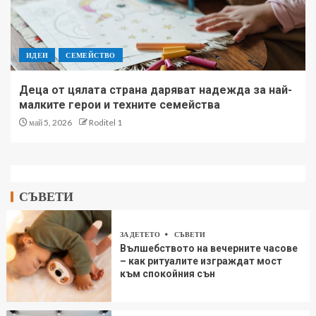
ИДЕИ
СЕМЕЙСТВО
Деца от цялата страна даряват надежда за най-
малките герои и техните семейства
май 5, 2026
Roditel 1
СЪВЕТИ
ЗА ДЕТЕТО
СЪВЕТИ
Вълшебството на вечерните часове
– как ритуалите изграждат мост
към спокойния сън