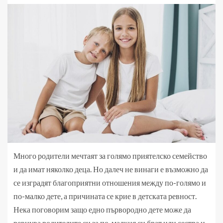
Много родители мечтаят за голямо приятелско семейство
и да имат няколко деца. Но далеч не винаги е възможно да
се изградят благоприятни отношения между по-голямо и
по-малко дете, а причината се крие в детската ревност.
Нека поговорим защо едно първородно дете може да
ревнува родителите си за по-малкия си брат или сестра и