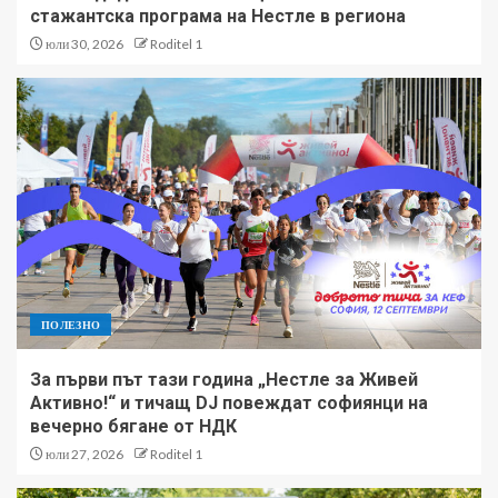
стажантска програма на Нестле в региона
юли 30, 2026
Roditel 1
ПОЛЕЗНО
За първи път тази година „Нестле за Живей
Активно!“ и тичащ DJ повеждат софиянци на
вечерно бягане от НДК
юли 27, 2026
Roditel 1