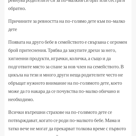
обратно.
Причините за ревността на по-голямо дете към по-малко
дете
Появата на друго бебе в семейството е свързана с огромен
брой притеснения. Трябва да закупите дрехи за него,
хигиенни продукти, играчки, количка, а също и да
подготвите място за спане за нов член на семейството. В
цикъла на тези и много други неща родителите често не
обръщат нужното внимание на по-голямото дете, което
може да го накара да се почувства по-малко обичано и
необходимо.
Всички вътрешни страхове на по-голямото дете се
потвърждават, когато се роди по-малкото бебе. Мама и
татко вече не могат да прекарват толкова време с първото