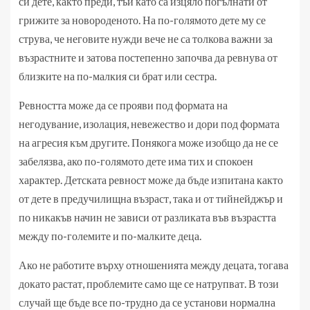
си дете, както преди, тъй като са изцяло погълнати от
грижите за новороденото. На по-голямото дете му се
струва, че неговите нужди вече не са толкова важни за
възрастните и затова постепенно започва да ревнува от
близките на по-малкия си брат или сестра.
Ревността може да се прояви под формата на
негодувание, изолация, невежество и дори под формата
на агресия към другите. Понякога може изобщо да не се
забелязва, ако по-голямото дете има тих и спокоен
характер. Детската ревност може да бъде изпитана както
от дете в предучилищна възраст, така и от тийнейджър и
по никакъв начин не зависи от разликата във възрастта
между по-големите и по-малките деца.
Ако не работите върху отношенията между децата, тогава
докато растат, проблемите само ще се натрупват. В този
случай ще бъде все по-трудно да се установи нормална