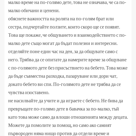
малко време на по-голямо дете, това не означава, че са по-
малко обичани и ценени.
обяснете важността на ролята на по-голям брат или
сестра, подчертайте ползите, които скоро ще се появят.
Това ще покаже, че общуването и взаимодействието с по-
малко дете също могат да бъдат полезни и интересни.
отделяйте поне един час на ден, за да общувате само с
него. Трябва да се опитате да намерите време за общуване
с по-голямото дете без присъствието на бебето. Това може
да бъде съвместна разходка, пазаруване или дори чат,
докато бебето ви спи. По-голямото дете не трябва да се
чувства изоставено.
не насилвайте да учите и да играете с бебето. Не бива да
превръщате по-голямо дете в бавачка за по-малко, тъй
като това може само да влоши отношенията между децата.
Можете да помолите за помощ, но само ако самият
първороден няма нищо против да отдели време и