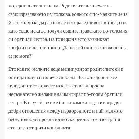
модерни и стилни неща. Родителите не пречат на
самоизразяването им толкова, колкото с по-малките деца.
Хлапето може да разпознае несправедливост в това, тъй
като също иска да получи същите права като по-големия
си брат или сестра. На този фон често възникват
конфликти на принципа: „Защо той или тя е позволено, а
аз не мога?“
Ето как по-малките деца манипулират родителите си в
опит да получат повече свобода. Често те дори не се
нуждаят от това, което искат – става въпрос за
несъзнателно желание да имитират по-голям брат или
сестра. В случай, че не е било възможно да се изградят
добри отношения между първородното и най-малкото
бебе, подобни прояви на детска ревност се изострят и
стигат до открити конфликти.