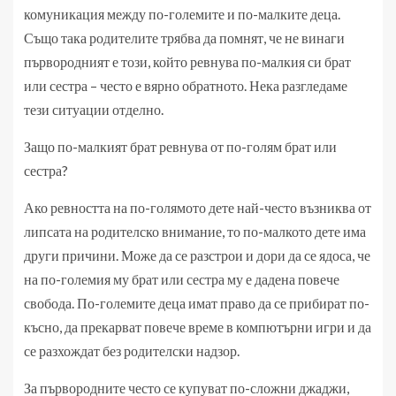
комуникация между по-големите и по-малките деца.
Също така родителите трябва да помнят, че не винаги
първородният е този, който ревнува по-малкия си брат
или сестра – често е вярно обратното. Нека разгледаме
тези ситуации отделно.
Защо по-малкият брат ревнува от по-голям брат или
сестра?
Ако ревността на по-голямото дете най-често възниква от
липсата на родителско внимание, то по-малкото дете има
други причини. Може да се разстрои и дори да се ядоса, че
на по-големия му брат или сестра му е дадена повече
свобода. По-големите деца имат право да се прибират по-
късно, да прекарват повече време в компютърни игри и да
се разхождат без родителски надзор.
За първородните често се купуват по-сложни джаджи,