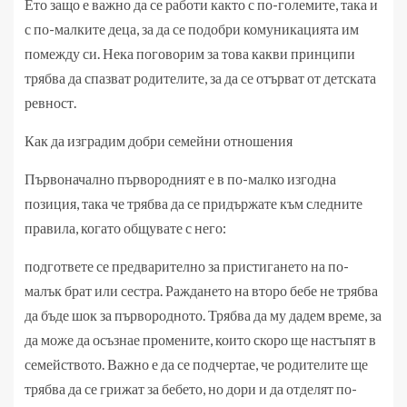
Ето защо е важно да се работи както с по-големите, така и
с по-малките деца, за да се подобри комуникацията им
помежду си. Нека поговорим за това какви принципи
трябва да спазват родителите, за да се отърват от детската
ревност.
Как да изградим добри семейни отношения
Първоначално първородният е в по-малко изгодна
позиция, така че трябва да се придържате към следните
правила, когато общувате с него:
подгответе се предварително за пристигането на по-
малък брат или сестра. Раждането на второ бебе не трябва
да бъде шок за първородното. Трябва да му дадем време, за
да може да осъзнае промените, които скоро ще настъпят в
семейството. Важно е да се подчертае, че родителите ще
трябва да се грижат за бебето, но дори и да отделят по-