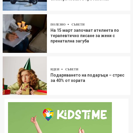
ПОЛЕЗНО
СЪВЕТИ
На 15 март започват ателиета по
терапевтично писане за жени с
пренатална загуба
ИДЕИ
СЪВЕТИ
Подаряването на подаръци – стрес
за 40% от хората