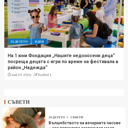
ЗА ДЕТЕТО
ИДЕИ
На 1 юни Фондация „Нашите недоносени деца“
посреща децата с игри по време на фестивала в
район „Надежда“
май 29, 2026
Roditel 1
СЪВЕТИ
ЗА ДЕТЕТО
СЪВЕТИ
Вълшебството на вечерните часове
– как ритуалите изграждат мост