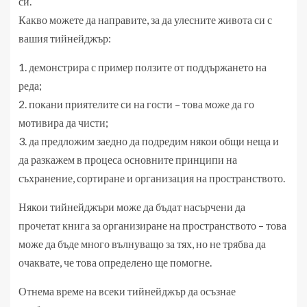
си.
Какво можете да направите, за да улесните живота си с
вашия тийнейджър:
1. демонстрира с пример ползите от поддържането на
реда;
2. покани приятелите си на гости – това може да го
мотивира да чисти;
3. да предложим заедно да подредим някои общи неща и
да разкажем в процеса основните принципи на
съхранение, сортиране и организация на пространството.
Някои тийнейджъри може да бъдат насърчени да
прочетат книга за организиране на пространството – това
може да бъде много вълнуващо за тях, но не трябва да
очаквате, че това определено ще помогне.
Отнема време на всеки тийнейджър да осъзнае