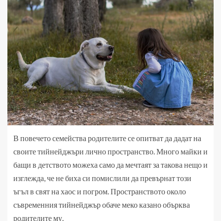
В повечето семейства родителите се опитват да дадат на
своите тийнейджъри лично пространство. Много майки и
бащи в детството можеха само да мечтаят за такова нещо и
изглежда, че не биха си помислили да превърнат този
ъгъл в свят на хаос и погром. Пространството около
съвременния тийнейджър обаче меко казано обърква
родителите му.