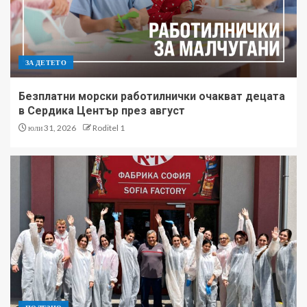
ЗА ДЕТЕТО
Безплатни морски работилнички очакват децата
в Сердика Център през август
юли 31, 2026
Roditel 1