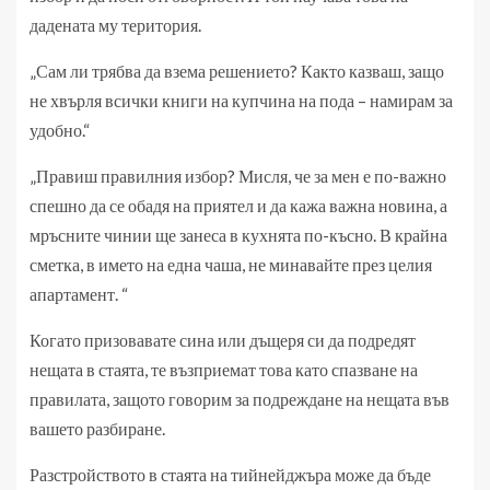
дадената му територия.
„Сам ли трябва да взема решението? Както казваш, защо
не хвърля всички книги на купчина на пода – намирам за
удобно.“
„Правиш правилния избор? Мисля, че за мен е по-важно
спешно да се обадя на приятел и да кажа важна новина, а
мръсните чинии ще занеса в кухнята по-късно. В крайна
сметка, в името на една чаша, не минавайте през целия
апартамент. “
Когато призовавате сина или дъщеря си да подредят
нещата в стаята, те възприемат това като спазване на
правилата, защото говорим за подреждане на нещата във
вашето разбиране.
Разстройството в стаята на тийнейджъра може да бъде