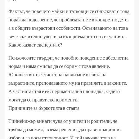
Фактът, че повечето майки и татковци се сблъскват с това,
поражда подозрение, че проблемът не е в конкретно дете,
а в общите възрастови особености. Осъзнаването на това
вече значително улеснява възприемането на ситуацията.
Какво казват експертите?
Психолозите твърдят, че подобно поведение е абсолютна
норма и няма смисъл да се борим с това явление.
Юношеството е етапът на навлизане в света на
възрастните, преподаването му на правилата и законите.
А частната стая е експериментална площадка, където
могат да се правят експерименти.
Причините за бъркотията в стаята
Тийнейджър винаги чува от учители и родители, че
трябва да може да взема решения, да прави правилния
избор и да носи отговорност. И той научава това на