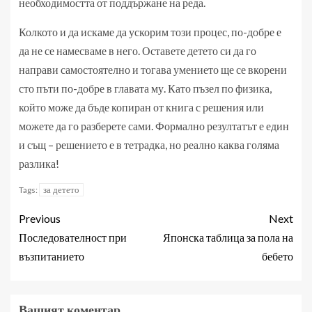
необходимостта от поддържане на реда.
Колкото и да искаме да ускорим този процес, по-добре е
да не се намесваме в него. Оставете детето си да го
направи самостоятелно и тогава умението ще се вкорени
сто пъти по-добре в главата му. Като пъзел по физика,
който може да бъде копиран от книга с решения или
можете да го разберете сами. Формално резултатът е един
и същ – решението е в тетрадка, но реално каква голяма
разлика!
за детето
Tags:
Previous
Next
Последователност при
Японска таблица за пола на
възпитанието
бебето
Вашият коментар