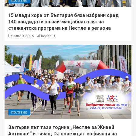
ПОЛЕЗНО
15 млади хора от България бяха избрани сред
140 кандидати за най-мащабната лятна
стажантска програма на Нестле в региона
юли 30, 2026
Roditel 1
ПОЛЕЗНО
За първи път тази година „Нестле за Живей
Активно!“ и тичащ DJ повеждат софиянци на