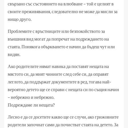
свързано със състоянието на влюбване – той е целият в
своите преживявания, следователно не може да мисли за
нищо друго.
Проблемите с връстниците или безпокойството за
външния вид могат да попречат на подреждането на
стаята. Понякога объркването е начин да бъдеш чут или
видян.
Ако родителите нямат навика да поставят нещата на
мястото си, да мият чиниите след себе си, да оправят
леглото, да поддържат документите в ред, тогава най-
вероятно детето ще се справи с нещата си по същия начин
– небрежно и небрежно.
Подреждаме ли нещата?
Лесно е да се досетите какво ще се случи, ако грижовните
родители започнат сами да почистват стаята на детето. За