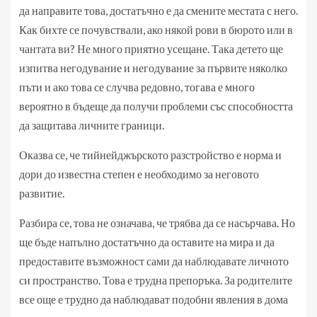
да направите това, достатъчно е да смените местата с него.
Как бихте се почувствали, ако някой рови в бюрото или в
чантата ви? Не много приятно усещане. Така детето ще
изпитва негодувание и негодувание за първите няколко
пъти и ако това се случва редовно, тогава е много
вероятно в бъдеще да получи проблеми със способността
да защитава личните граници.
Оказва се, че тийнейджърското разстройство е норма и
дори до известна степен е необходимо за неговото
развитие.
Разбира се, това не означава, че трябва да се насърчава. Но
ще бъде напълно достатъчно да оставите на мира и да
предоставите възможност сами да наблюдавате личното
си пространство. Това е трудна препоръка. За родителите
все още е трудно да наблюдават подобни явления в дома