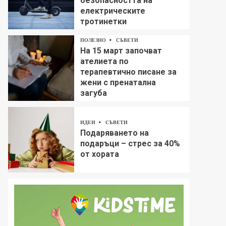
безопасността на
електрическите
тротинетки
ПОЛЕЗНО
СЪВЕТИ
На 15 март започват
ателиета по
терапевтично писане за
жени с пренатална
загуба
ИДЕИ
СЪВЕТИ
Подаряването на
подаръци – стрес за 40%
от хората