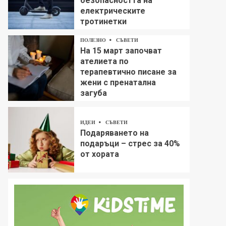
безопасността на
електрическите
тротинетки
ПОЛЕЗНО
СЪВЕТИ
На 15 март започват
ателиета по
терапевтично писане за
жени с пренатална
загуба
ИДЕИ
СЪВЕТИ
Подаряването на
подаръци – стрес за 40%
от хората