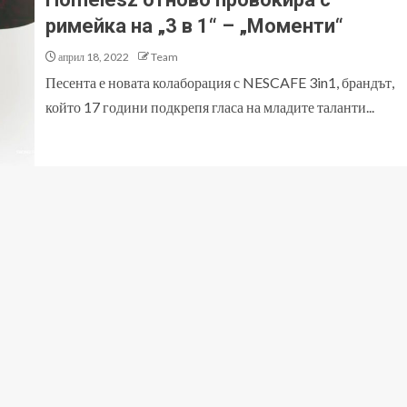
римейка на „3 в 1“ – „Моменти“
април 18, 2022
Team
Песента е новата колаборация с NESCAFE 3in1, брандът,
който 17 години подкрепя гласа на младите таланти...