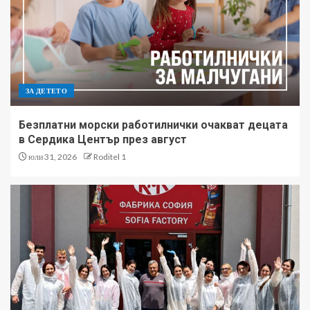
ЗА ДЕТЕТО
Безплатни морски работилнички очакват децата
в Сердика Център през август
юли 31, 2026
Roditel 1