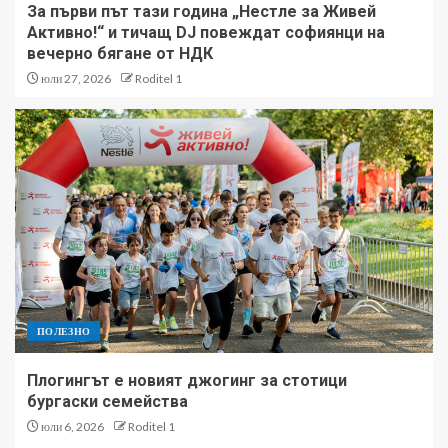
За първи път тази година „Нестле за Живей
Активно!“ и тичащ DJ повеждат софиянци на
вечерно бягане от НДК
юли 27, 2026
Roditel 1
ПОЛЕЗНО
Плогингът е новият джогинг за стотици
бургаски семейства
юли 6, 2026
Roditel 1