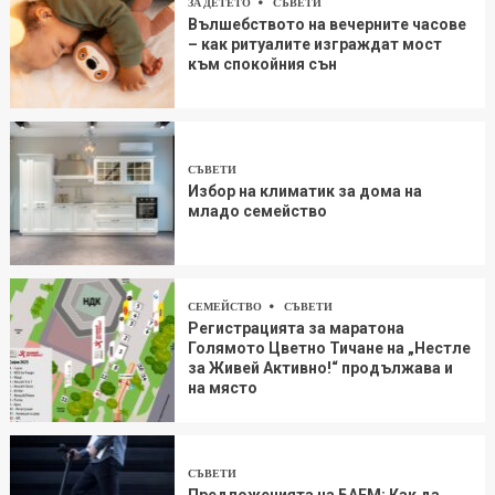
ЗА ДЕТЕТО
СЪВЕТИ
Вълшебството на вечерните часове
– как ритуалите изграждат мост
към спокойния сън
СЪВЕТИ
Избор на климатик за дома на
младо семейство
СЕМЕЙСТВО
СЪВЕТИ
Регистрацията за маратона
Голямото Цветно Тичане на „Нестле
за Живей Aктивно!“ продължава и
на място
СЪВЕТИ