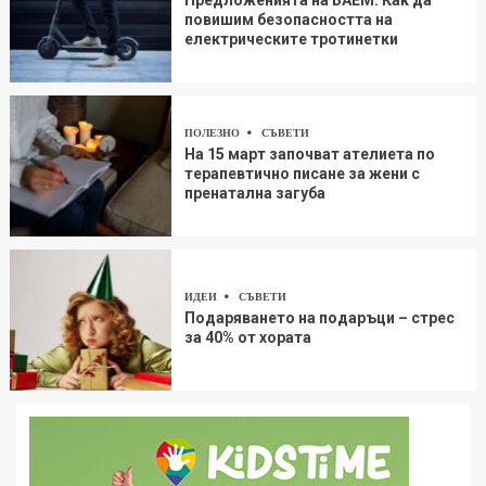
Предложенията на БАЕМ: Как да
повишим безопасността на
електрическите тротинетки
ПОЛЕЗНО
СЪВЕТИ
На 15 март започват ателиета по
терапевтично писане за жени с
пренатална загуба
ИДЕИ
СЪВЕТИ
Подаряването на подаръци – стрес
за 40% от хората