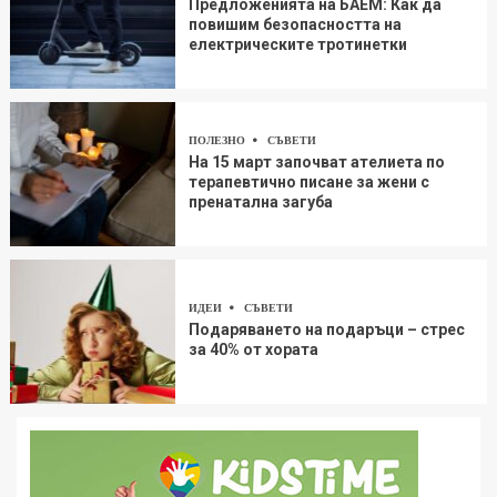
Предложенията на БАЕМ: Как да
повишим безопасността на
електрическите тротинетки
ПОЛЕЗНО
СЪВЕТИ
На 15 март започват ателиета по
терапевтично писане за жени с
пренатална загуба
ИДЕИ
СЪВЕТИ
Подаряването на подаръци – стрес
за 40% от хората