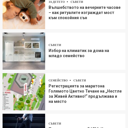
ЗА ДЕТЕТО
СЪВЕТИ
Вълшебството на вечерните часове
– как ритуалите изграждат мост
към спокойния сън
СЪВЕТИ
Избор на климатик за дома на
младо семейство
СЕМЕЙСТВО
СЪВЕТИ
Регистрацията за маратона
Голямото Цветно Тичане на „Нестле
за Живей Aктивно!“ продължава и
на място
СЪВЕТИ