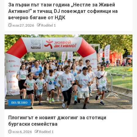
За първи път тази година „Нестле за Живей
Активно!“ и тичащ DJ повеждат софиянци на
вечерно бягане от НДК
юли 27, 2026
Roditel 1
ПОЛЕЗНО
Плогингът е новият джогинг за стотици
бургаски семейства
юли 6, 2026
Roditel 1