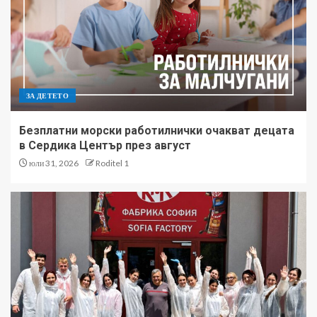
ЗА ДЕТЕТО
Безплатни морски работилнички очакват децата
в Сердика Център през август
юли 31, 2026
Roditel 1