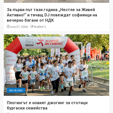
За първи път тази година „Нестле за Живей
Активно!“ и тичащ DJ повеждат софиянци на
вечерно бягане от НДК
юли 27, 2026
Roditel 1
ПОЛЕЗНО
Плогингът е новият джогинг за стотици
бургаски семейства