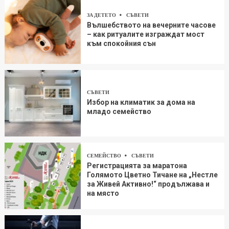
ЗА ДЕТЕТО
СЪВЕТИ
Вълшебството на вечерните часове
– как ритуалите изграждат мост
към спокойния сън
СЪВЕТИ
Избор на климатик за дома на
младо семейство
СЕМЕЙСТВО
СЪВЕТИ
Регистрацията за маратона
Голямото Цветно Тичане на „Нестле
за Живей Aктивно!“ продължава и
на място