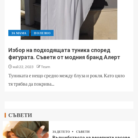
ЗА МАМА
ПОЛЕЗНО
Избор на подходящата туника според
фигурата. Съвети от модния бранд Алерт
май 22, 2023
Team
Туниката е нещо средно между блуза и рокля. Като цяло
тя трябва да покрива...
СЪВЕТИ
ЗА ДЕТЕТО
СЪВЕТИ
Вълшебството на вечерните часове