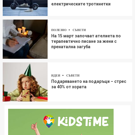
електрическите тротинетки
ПОЛЕЗНО
СЪВЕТИ
На 15 март започват ателиета по
терапевтично писане за жени с
пренатална загуба
ИДЕИ
СЪВЕТИ
Подаряването на подаръци – стрес
за 40% от хората