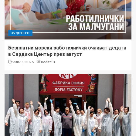
ЗА ДЕТЕТО
Безплатни морски работилнички очакват децата
в Сердика Център през август
юли 31, 2026
Roditel 1