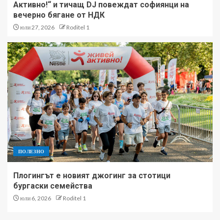
Активно!“ и тичащ DJ повеждат софиянци на
вечерно бягане от НДК
юли 27, 2026
Roditel 1
ПОЛЕЗНО
Плогингът е новият джогинг за стотици
бургаски семейства
юли 6, 2026
Roditel 1