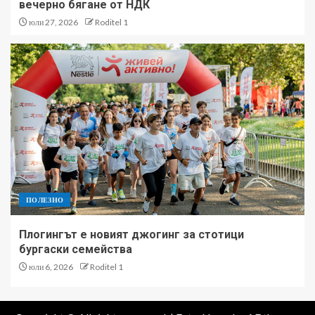
вечерно бягане от НДК
юли 27, 2026
Roditel 1
ПОЛЕЗНО
Плогингът е новият джогинг за стотици
бургаски семейства
юли 6, 2026
Roditel 1