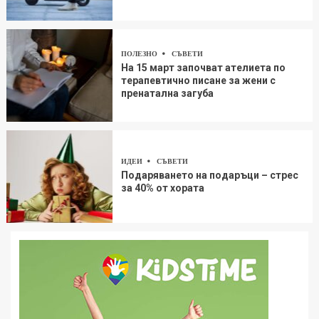
ПОЛЕЗНО
СЪВЕТИ
На 15 март започват ателиета по
терапевтично писане за жени с
пренатална загуба
ИДЕИ
СЪВЕТИ
Подаряването на подаръци – стрес
за 40% от хората