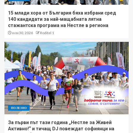
15 млади хора от България бяха избрани сред
140 кандидати за най-мащабната лятна
стажантска програма на Нестле в региона
юли 30, 2026
Roditel 1
ПОЛЕЗНО
За първи път тази година „Нестле за Живей
Активно!“ и тичащ DJ повеждат софиянци на