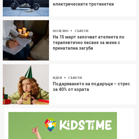
електрическите тротинетки
ПОЛЕЗНО
СЪВЕТИ
На 15 март започват ателиета по
терапевтично писане за жени с
пренатална загуба
ИДЕИ
СЪВЕТИ
Подаряването на подаръци – стрес
за 40% от хората