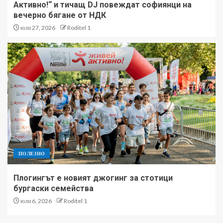
Активно!“ и тичащ DJ повеждат софиянци на
вечерно бягане от НДК
юли 27, 2026
Roditel 1
ПОЛЕЗНО
Плогингът е новият джогинг за стотици
бургаски семейства
юли 6, 2026
Roditel 1