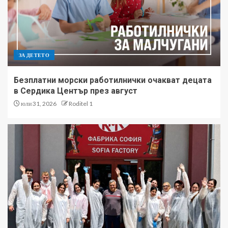
ЗА ДЕТЕТО
Безплатни морски работилнички очакват децата
в Сердика Център през август
юли 31, 2026
Roditel 1