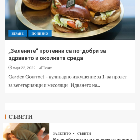
ЗДРАВЕ
ПОЛЕЗНО
„Зелените“ протеини са по-добри за
здравето и околната среда
март 22, 2022
Team
Garden Gourmеt – кулинарно изкушение за 1-ва пролет
за вегетарианци и месоядци Идването на...
СЪВЕТИ
ЗА ДЕТЕТО
СЪВЕТИ
Вълшебството на вечерните часове