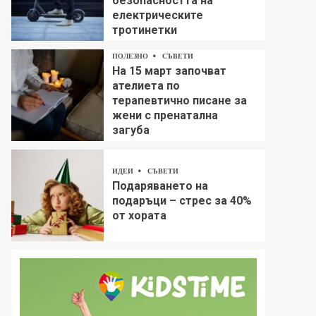
безопасността на
електрическите
тротинетки
ПОЛЕЗНО
СЪВЕТИ
На 15 март започват
ателиета по
терапевтично писане за
жени с пренатална
загуба
ИДЕИ
СЪВЕТИ
Подаряването на
подаръци – стрес за 40%
от хората