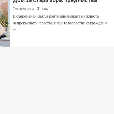
Дом за стари хора: предимства
юни 20, 2023
Team
В съвременен свят, в който динамиката на живота
непрекъснато нараства, нашите възрастни съграждани
се...