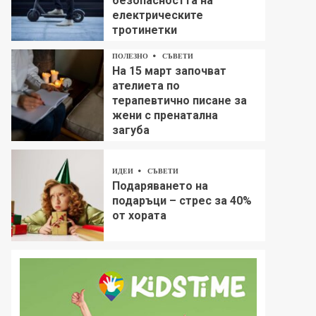
безопасността на
електрическите
тротинетки
ПОЛЕЗНО
СЪВЕТИ
На 15 март започват
ателиета по
терапевтично писане за
жени с пренатална
загуба
ИДЕИ
СЪВЕТИ
Подаряването на
подаръци – стрес за 40%
от хората