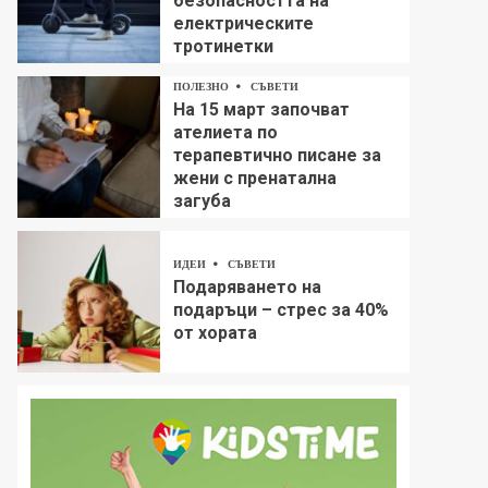
безопасността на
електрическите
тротинетки
ПОЛЕЗНО
СЪВЕТИ
На 15 март започват
ателиета по
терапевтично писане за
жени с пренатална
загуба
ИДЕИ
СЪВЕТИ
Подаряването на
подаръци – стрес за 40%
от хората