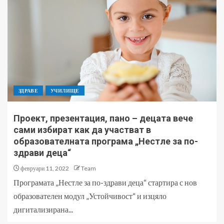
ЗДРАВЕ
УЧИЛИЩЕ
Проект, презентация, пано – децата вече
сами избират как да участват в
образователната програма „Нестле за по-
здрави деца“
февруари 11, 2022
Team
Програмата „Нестле за по-здрави деца“ стартира с нов
образователен модул „Устойчивост“ и изцяло
дигитализирана...