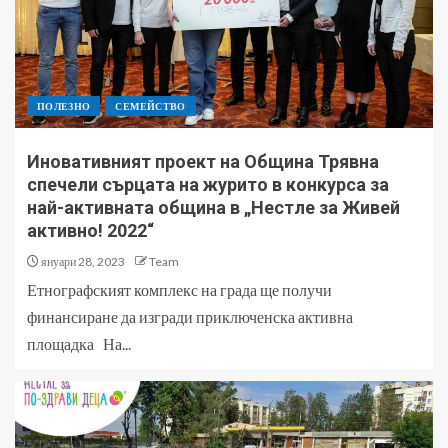
ПОЛЕЗНО
СЕМЕЙСТВО
Иновативният проект на Община Трявна
спечели сърцата на журито в конкурса за
най-активната община в „Нестле за Живей
активно! 2022“
януари 28, 2023
Team
Етнографският комплекс на града ще получи
финансиране да изгради приключенска активна
площадка На...