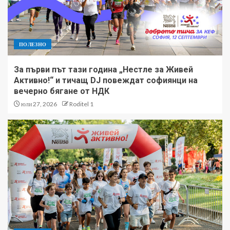
ПОЛЕЗНО
За първи път тази година „Нестле за Живей
Активно!“ и тичащ DJ повеждат софиянци на
вечерно бягане от НДК
юли 27, 2026
Roditel 1