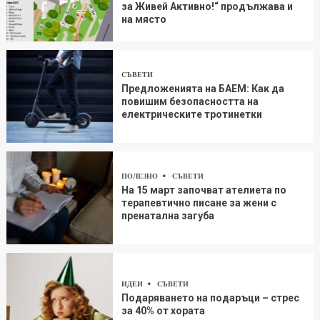
за Живей Aктивно!“ продължава и
на място
СЪВЕТИ
Предложенията на БАЕМ: Как да
повишим безопасността на
електрическите тротинетки
ПОЛЕЗНО
СЪВЕТИ
На 15 март започват ателиета по
терапевтично писане за жени с
пренатална загуба
ИДЕИ
СЪВЕТИ
Подаряването на подаръци – стрес
за 40% от хората