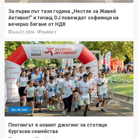
За първи път тази година „Нестле за Живей
Активно!“ и тичащ DJ повеждат софиянци на
вечерно бягане от НДК
юли 27, 2026
Roditel 1
ПОЛЕЗНО
Плогингът е новият джогинг за стотици
бургаски семейства