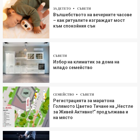
ЗА ДЕТЕТО
СЪВЕТИ
Вълшебството на вечерните часове
– как ритуалите изграждат мост
към спокойния сън
СЪВЕТИ
Избор на климатик за дома на
младо семейство
СЕМЕЙСТВО
СЪВЕТИ
Регистрацията за маратона
Голямото Цветно Тичане на „Нестле
за Живей Aктивно!“ продължава и
на място