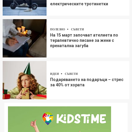
електрическите тротинетки
ПОЛЕЗНО
СЪВЕТИ
На 15 март започват ателиета по
терапевтично писане за жени с
пренатална загуба
ИДЕИ
СЪВЕТИ
Подаряването на подаръци – стрес
за 40% от хората