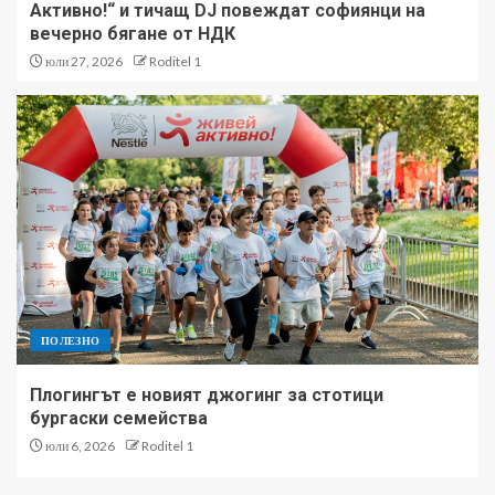
Активно!“ и тичащ DJ повеждат софиянци на
вечерно бягане от НДК
юли 27, 2026
Roditel 1
ПОЛЕЗНО
Плогингът е новият джогинг за стотици
бургаски семейства
юли 6, 2026
Roditel 1