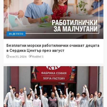
ЗА ДЕТЕТО
Безплатни морски работилнички очакват децата
в Сердика Център през август
юли 31, 2026
Roditel 1