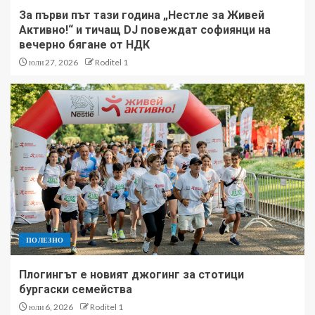
За първи път тази година „Нестле за Живей
Активно!“ и тичащ DJ повеждат софиянци на
вечерно бягане от НДК
юли 27, 2026
Roditel 1
ПОЛЕЗНО
Плогингът е новият джогинг за стотици
бургаски семейства
юли 6, 2026
Roditel 1