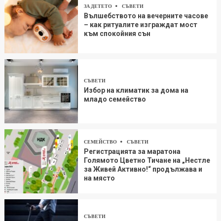
ЗА ДЕТЕТО
СЪВЕТИ
Вълшебството на вечерните часове
– как ритуалите изграждат мост
към спокойния сън
СЪВЕТИ
Избор на климатик за дома на
младо семейство
СЕМЕЙСТВО
СЪВЕТИ
Регистрацията за маратона
Голямото Цветно Тичане на „Нестле
за Живей Aктивно!“ продължава и
на място
СЪВЕТИ