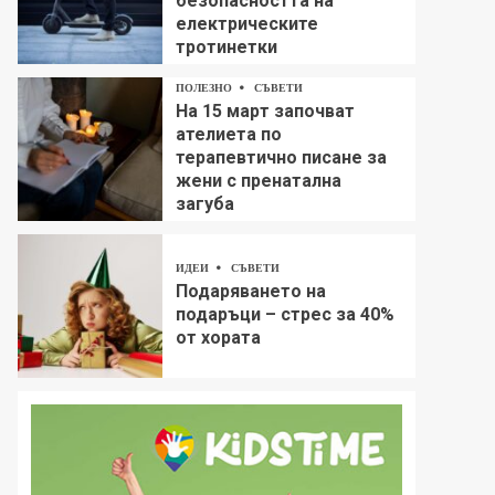
безопасността на
електрическите
тротинетки
ПОЛЕЗНО
СЪВЕТИ
На 15 март започват
ателиета по
терапевтично писане за
жени с пренатална
загуба
ИДЕИ
СЪВЕТИ
Подаряването на
подаръци – стрес за 40%
от хората