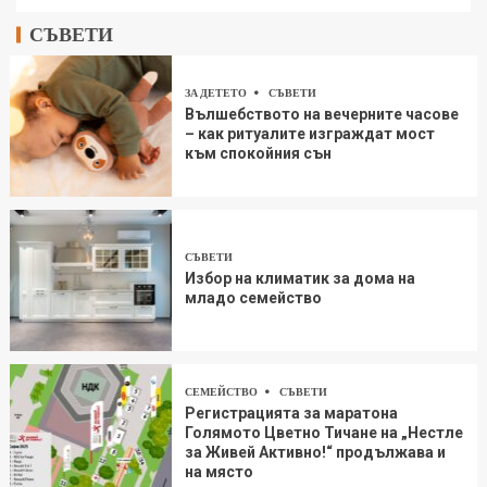
СЪВЕТИ
ЗА ДЕТЕТО
СЪВЕТИ
Вълшебството на вечерните часове
– как ритуалите изграждат мост
към спокойния сън
СЪВЕТИ
Избор на климатик за дома на
младо семейство
СЕМЕЙСТВО
СЪВЕТИ
Регистрацията за маратона
Голямото Цветно Тичане на „Нестле
за Живей Aктивно!“ продължава и
на място