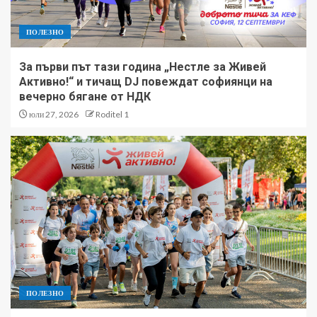
ПОЛЕЗНО
За първи път тази година „Нестле за Живей
Активно!“ и тичащ DJ повеждат софиянци на
вечерно бягане от НДК
юли 27, 2026
Roditel 1
ПОЛЕЗНО