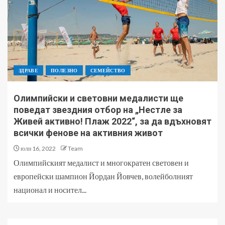
ЗДРАВЕ
ПОЛЕЗНО
СЕМЕЙСТВО
Олимпийски и световни медалисти ще
поведат звездния отбор на „Нестле за
Живей активно! Плаж 2022“, за да вдъхновят
всички фенове на активния живот
юли 16, 2022
Team
Олимпийският медалист и многократен световен и
европейски шампион Йордан Йовчев, волейболният
национал и носител...