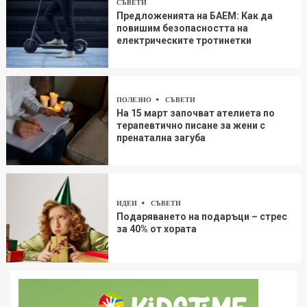
СЪВЕТИ
Предложенията на БАЕМ: Как да
повишим безопасността на
електрическите тротинетки
ПОЛЕЗНО
СЪВЕТИ
На 15 март започват ателиета по
терапевтично писане за жени с
пренатална загуба
ИДЕИ
СЪВЕТИ
Подаряването на подаръци – стрес
за 40% от хората