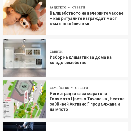
ЗА ДЕТЕТО
СЪВЕТИ
Вълшебството на вечерните часове
– как ритуалите изграждат мост
към спокойния сън
СЪВЕТИ
Избор на климатик за дома на
младо семейство
СЕМЕЙСТВО
СЪВЕТИ
Регистрацията за маратона
Голямото Цветно Тичане на „Нестле
за Живей Aктивно!“ продължава и
на място