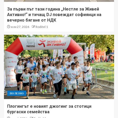
За първи път тази година „Нестле за Живей
Активно!“ и тичащ DJ повеждат софиянци на
вечерно бягане от НДК
юли 27, 2026
Roditel 1
ПОЛЕЗНО
Плогингът е новият джогинг за стотици
бургаски семейства