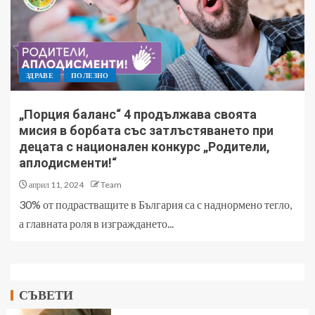
ЗДРАВЕ
ПОЛЕЗНО
„Порция баланс“ 4 продължава своята
мисия в борбата със затлъстяването при
децата с национален конкурс „Родители,
аплодисменти!“
април 11, 2024
Team
30% от подрастващите в България са с наднормено тегло,
а главната роля в изграждането...
СЪВЕТИ