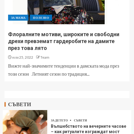
ЗА МАМА
ПОЛЕЗНО
Флоралните мотиви, широките и свободни
дрехи превземат гардеробите на дамите
през това лято
юли 25, 2022
Team
Вижте най-значимите тенденции в дамската мода през
този сезон Летният сезон по традиция...
СЪВЕТИ
ЗА ДЕТЕТО
СЪВЕТИ
Вълшебството на вечерните часове
– как ритуалите изграждат мост