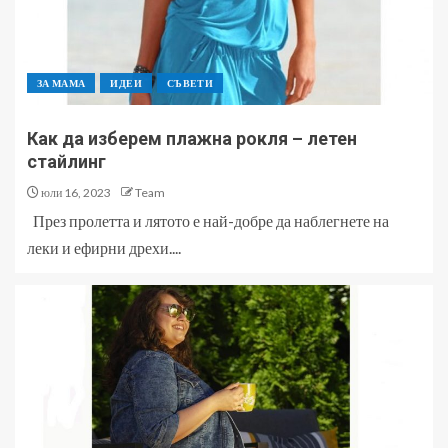
ЗА МАМА
ИДЕИ
СЪВЕТИ
Как да изберем плажна рокля – летен
стайлинг
юли 16, 2023
Team
През пролетта и лятото е най-добре да наблегнете на
леки и ефирни дрехи....