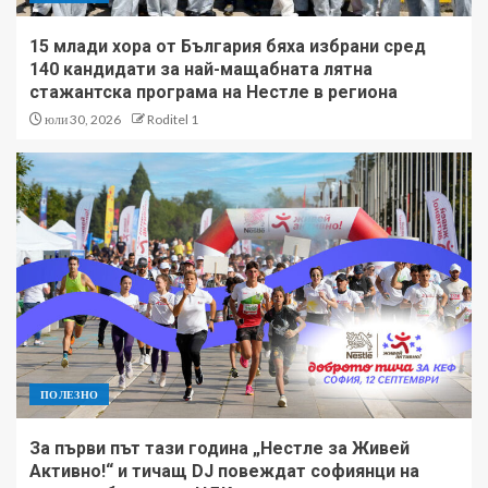
15 млади хора от България бяха избрани сред
140 кандидати за най-мащабната лятна
стажантска програма на Нестле в региона
юли 30, 2026
Roditel 1
ПОЛЕЗНО
За първи път тази година „Нестле за Живей
Активно!“ и тичащ DJ повеждат софиянци на