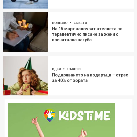
ПОЛЕЗНО
СЪВЕТИ
На 15 март започват ателиета по
терапевтично писане за жени с
пренатална загуба
ИДЕИ
СЪВЕТИ
Подаряването на подаръци – стрес
за 40% от хората