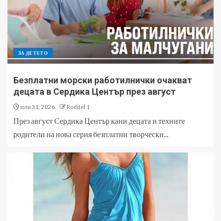
ЗА ДЕТЕТО
Безплатни морски работилнички очакват
децата в Сердика Център през август
юли 31, 2026
Roditel 1
През август Сердика Център кани децата и техните
родители на нова серия безплатни творчески...