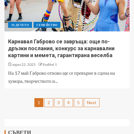
ЗА ДЕТЕТО
СЕМЕЙСТВО
Карнавал Габрово се завръща: още по-
дръзки послания, конкурс за карнавални
картини и мемета, гарантирана веселба
април 22, 2025
Roditel 1
На 17 май Габрово отново ще се превърне в сцена на
хумора, творчеството и...
1
2
3
4
5
Next
СЪВЕТИ