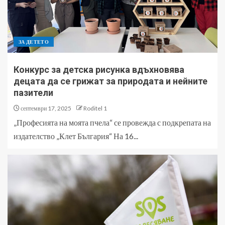
ЗА ДЕТЕТО
Конкурс за детска рисунка вдъхновява
децата да се грижат за природата и нейните
пазители
септември 17, 2025
Roditel 1
„Професията на моята пчела“ се провежда с подкрепата на
издателство „Клет България“ На 16...