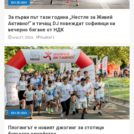
ПОЛЕЗНО
За първи път тази година „Нестле за Живей
Активно!“ и тичащ DJ повеждат софиянци на
вечерно бягане от НДК
юли 27, 2026
Roditel 1
ПОЛЕЗНО
Плогингът е новият джогинг за стотици
бургаски семейства