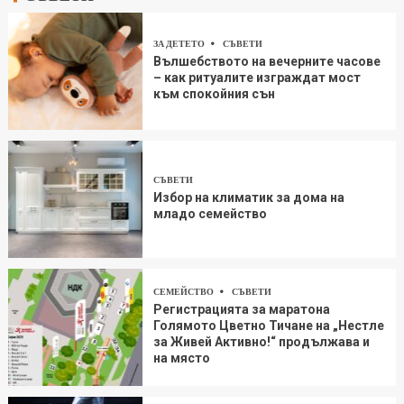
ЗА ДЕТЕТО
СЪВЕТИ
Вълшебството на вечерните часове
– как ритуалите изграждат мост
към спокойния сън
СЪВЕТИ
Избор на климатик за дома на
младо семейство
СЕМЕЙСТВО
СЪВЕТИ
Регистрацията за маратона
Голямото Цветно Тичане на „Нестле
за Живей Aктивно!“ продължава и
на място