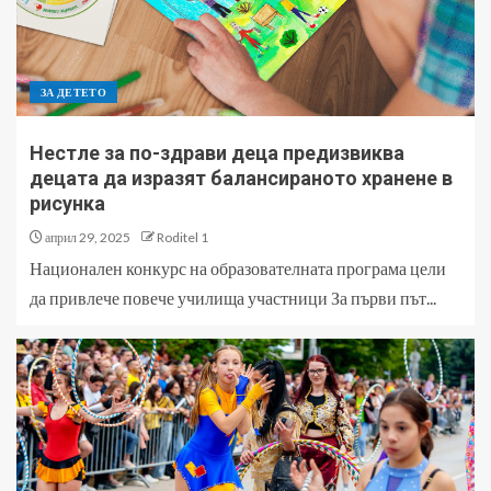
ЗА ДЕТЕТО
Нестле за по-здрави деца предизвиква
децата да изразят балансираното хранене в
рисунка
април 29, 2025
Roditel 1
Национален конкурс на образователната програма цели
да привлече повече училища участници За първи път...