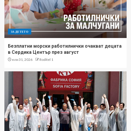
ЗА ДЕТЕТО
Безплатни морски работилнички очакват децата
в Сердика Център през август
юли 31, 2026
Roditel 1