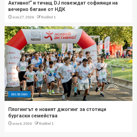
Активно!“ и тичащ DJ повеждат софиянци на
вечерно бягане от НДК
юли 27, 2026
Roditel 1
ПОЛЕЗНО
Плогингът е новият джогинг за стотици
бургаски семейства
юли 6, 2026
Roditel 1