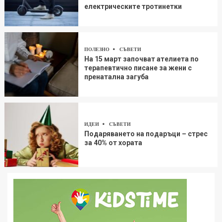
електрическите тротинетки
ПОЛЕЗНО
СЪВЕТИ
На 15 март започват ателиета по
терапевтично писане за жени с
пренатална загуба
ИДЕИ
СЪВЕТИ
Подаряването на подаръци – стрес
за 40% от хората