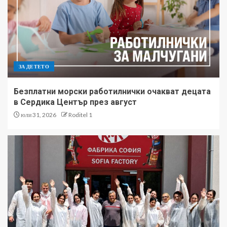
ЗА ДЕТЕТО
Безплатни морски работилнички очакват децата
в Сердика Център през август
юли 31, 2026
Roditel 1