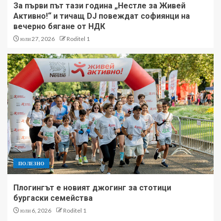
За първи път тази година „Нестле за Живей
Активно!“ и тичащ DJ повеждат софиянци на
вечерно бягане от НДК
юли 27, 2026
Roditel 1
ПОЛЕЗНО
Плогингът е новият джогинг за стотици
бургаски семейства
юли 6, 2026
Roditel 1