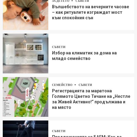
ЗА ДЕТЕТО
СЪВЕТИ
Вълшебството на вечерните часове
– как ритуалите изграждат мост
към спокойния сън
СЪВЕТИ
Избор на климатик за дома на
младо семейство
СЕМЕЙСТВО
СЪВЕТИ
Регистрацията за маратона
Голямото Цветно Тичане на „Нестле
за Живей Aктивно!“ продължава и
на място
СЪВЕТИ