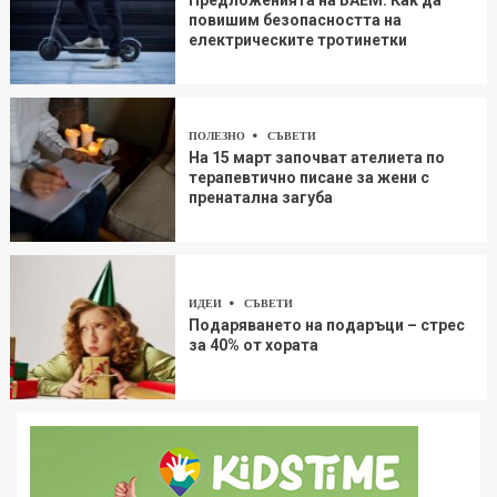
Предложенията на БАЕМ: Как да
повишим безопасността на
електрическите тротинетки
ПОЛЕЗНО
СЪВЕТИ
На 15 март започват ателиета по
терапевтично писане за жени с
пренатална загуба
ИДЕИ
СЪВЕТИ
Подаряването на подаръци – стрес
за 40% от хората