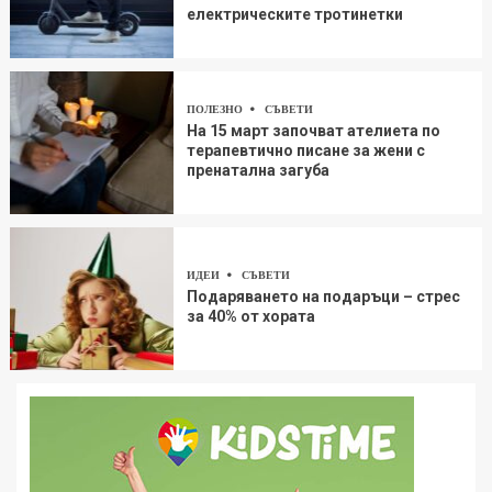
електрическите тротинетки
ПОЛЕЗНО
СЪВЕТИ
На 15 март започват ателиета по
терапевтично писане за жени с
пренатална загуба
ИДЕИ
СЪВЕТИ
Подаряването на подаръци – стрес
за 40% от хората