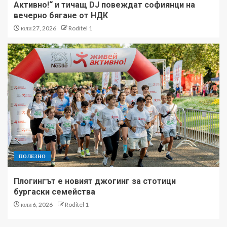
Активно!“ и тичащ DJ повеждат софиянци на
вечерно бягане от НДК
юли 27, 2026
Roditel 1
ПОЛЕЗНО
Плогингът е новият джогинг за стотици
бургаски семейства
юли 6, 2026
Roditel 1