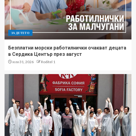
ЗА ДЕТЕТО
Безплатни морски работилнички очакват децата
в Сердика Център през август
юли 31, 2026
Roditel 1