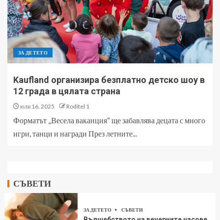
ЗА ДЕТЕТО
Kaufland организира безплатно детско шоу в
12 града в цялата страна
юли 16, 2025
Roditel 1
Форматът „Весела ваканция“ ще забавлява децата с много
игри, танци и награди През летните...
СЪВЕТИ
ЗА ДЕТЕТО
СЪВЕТИ
Вълшебството на вечерните часове