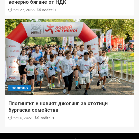
вечерно бягане от НДК
юли 27, 2026
Roditel 1
ПОЛЕЗНО
Плогингът е новият джогинг за стотици
бургаски семейства
юли 6, 2026
Roditel 1