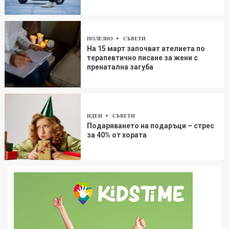
ПОЛЕЗНО
СЪВЕТИ
На 15 март започват ателиета по
терапевтично писане за жени с
пренатална загуба
ИДЕИ
СЪВЕТИ
Подаряването на подаръци – стрес
за 40% от хората