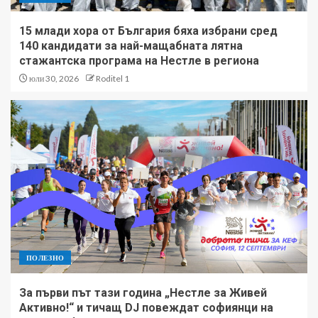
15 млади хора от България бяха избрани сред
140 кандидати за най-мащабната лятна
стажантска програма на Нестле в региона
юли 30, 2026
Roditel 1
ПОЛЕЗНО
За първи път тази година „Нестле за Живей
Активно!“ и тичащ DJ повеждат софиянци на