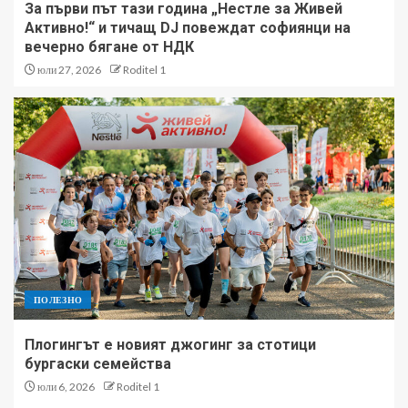
За първи път тази година „Нестле за Живей
Активно!“ и тичащ DJ повеждат софиянци на
вечерно бягане от НДК
юли 27, 2026
Roditel 1
ПОЛЕЗНО
Плогингът е новият джогинг за стотици
бургаски семейства
юли 6, 2026
Roditel 1