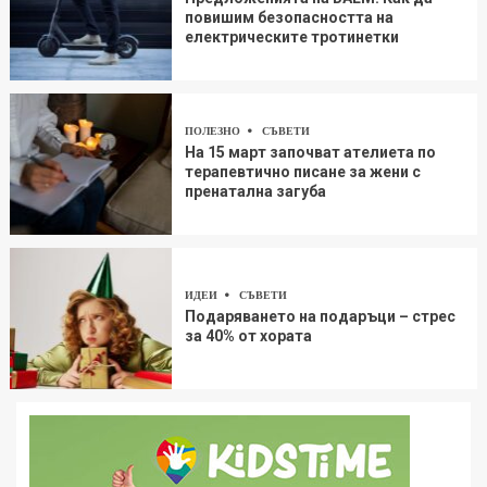
повишим безопасността на
електрическите тротинетки
ПОЛЕЗНО
СЪВЕТИ
На 15 март започват ателиета по
терапевтично писане за жени с
пренатална загуба
ИДЕИ
СЪВЕТИ
Подаряването на подаръци – стрес
за 40% от хората