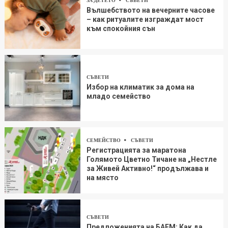
ЗА ДЕТЕТО
СЪВЕТИ
Вълшебството на вечерните часове
– как ритуалите изграждат мост
към спокойния сън
СЪВЕТИ
Избор на климатик за дома на
младо семейство
СЕМЕЙСТВО
СЪВЕТИ
Регистрацията за маратона
Голямото Цветно Тичане на „Нестле
за Живей Aктивно!“ продължава и
на място
СЪВЕТИ
Предложенията на БАЕМ: Как да