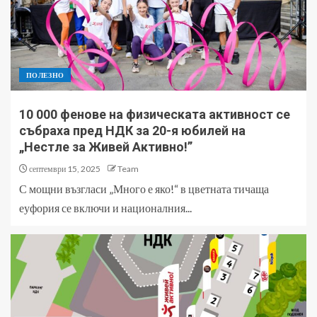
ПОЛЕЗНО
10 000 фенове на физическата активност се
събраха пред НДК за 20-я юбилей на
„Нестле за Живей Активно!”
септември 15, 2025
Team
С мощни възгласи „Много е яко!“ в цветната тичаща
еуфория се включи и националния...