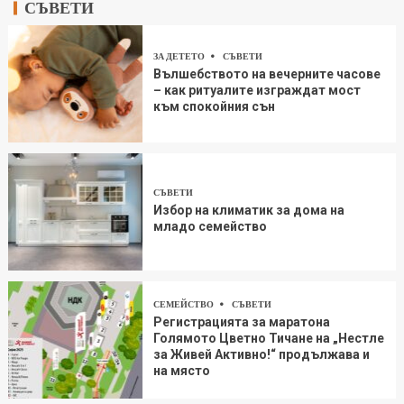
СЪВЕТИ
ЗА ДЕТЕТО
СЪВЕТИ
Вълшебството на вечерните часове
– как ритуалите изграждат мост
към спокойния сън
СЪВЕТИ
Избор на климатик за дома на
младо семейство
СЕМЕЙСТВО
СЪВЕТИ
Регистрацията за маратона
Голямото Цветно Тичане на „Нестле
за Живей Aктивно!“ продължава и
на място