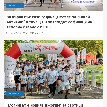
ПОЛЕЗНО
За първи път тази година „Нестле за Живей
Активно!“ и тичащ DJ повеждат софиянци на
вечерно бягане от НДК
юли 27, 2026
Roditel 1
ПОЛЕЗНО
Плогингът е новият джогинг за стотици