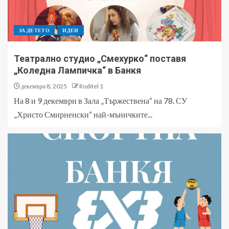
ЗА ДЕТЕТО
ИДЕИ
Театрално студио „Смехурко“ поставя
„Коледна Лампичка“ в Банкя
декември 8, 2025
Roditel 1
На 8 и 9 декември в Зала „Тържествена“ на 78. СУ
„Христо Смирненски“ най-мъничките...