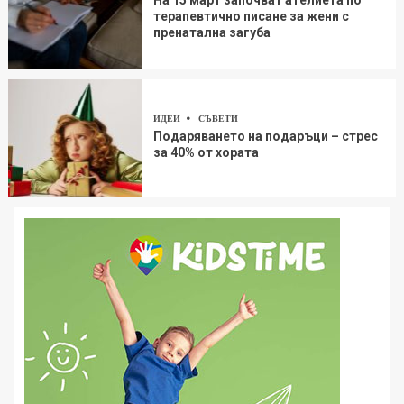
На 15 март започват ателиета по
терапевтично писане за жени с
пренатална загуба
ИДЕИ
СЪВЕТИ
Подаряването на подаръци – стрес
за 40% от хората