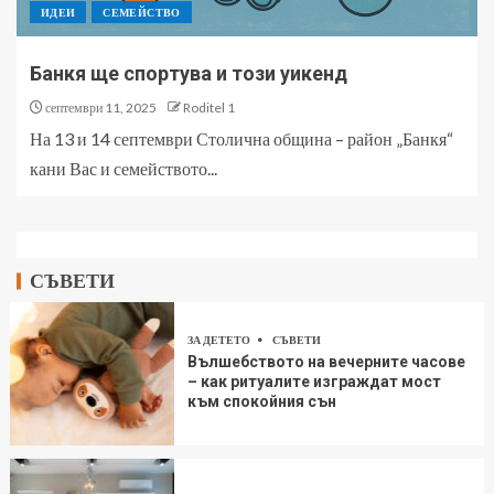
ИДЕИ
СЕМЕЙСТВО
Банкя ще спортува и този уикенд
септември 11, 2025
Roditel 1
На 13 и 14 септември Столична община – район „Банкя“
кани Вас и семейството...
СЪВЕТИ
ЗА ДЕТЕТО
СЪВЕТИ
Вълшебството на вечерните часове
– как ритуалите изграждат мост
към спокойния сън