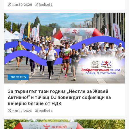
юли 30, 2026
Roditel 1
ПОЛЕЗНО
За първи път тази година „Нестле за Живей
Активно!“ и тичащ DJ повеждат софиянци на
вечерно бягане от НДК
юли 27, 2026
Roditel 1