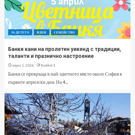
ЗА ДЕТЕТО
ИДЕИ
СЕМЕЙСТВО
Банкя кани на пролетен уикенд с традиции,
таланти и празнично настроение
април 1, 2026
Roditel 1
Банкя се превръща в най-цветното място около София в
първите априлски дни. На 4...