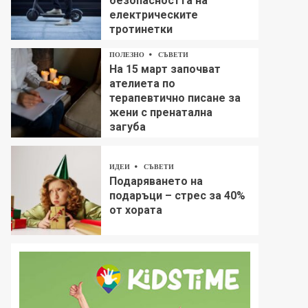
безопасността на
електрическите
тротинетки
ПОЛЕЗНО
СЪВЕТИ
На 15 март започват
ателиета по
терапевтично писане за
жени с пренатална
загуба
ИДЕИ
СЪВЕТИ
Подаряването на
подаръци – стрес за 40%
от хората