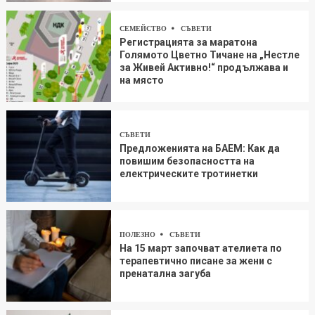
СЕМЕЙСТВО
СЪВЕТИ
Регистрацията за маратона
Голямото Цветно Тичане на „Нестле
за Живей Aктивно!“ продължава и
на място
СЪВЕТИ
Предложенията на БАЕМ: Как да
повишим безопасността на
електрическите тротинетки
ПОЛЕЗНО
СЪВЕТИ
На 15 март започват ателиета по
терапевтично писане за жени с
пренатална загуба