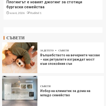
Плогингът е новият джогинг за стотици
бургаски семейства
юли 6, 2026
Roditel 1
СЪВЕТИ
ЗА ДЕТЕТО
СЪВЕТИ
Вълшебството на вечерните часове
– как ритуалите изграждат мост
към спокойния сън
СЪВЕТИ
Избор на климатик за дома на
младо семейство