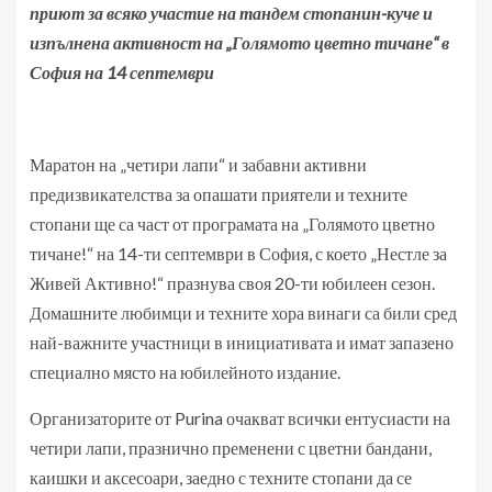
приют за всяко участие на тандем стопанин-куче и
изпълнена активност на „Голямото цветно тичане“ в
София на 14 септември
Маратон на „четири лапи“ и забавни активни
предизвикателства за опашати приятели и техните
стопани ще са част от програмата на „Голямото цветно
тичане!“ на 14-ти септември в София, с което „Нестле за
Живей Активно!“ празнува своя 20-ти юбилеен сезон.
Домашните любимци и техните хора винаги са били сред
най-важните участници в инициативата и имат запазено
специално място на юбилейното издание.
Организаторите от Purina очакват всички ентусиасти на
четири лапи, празнично пременени с цветни бандани,
каишки и аксесоари, заедно с техните стопани да се