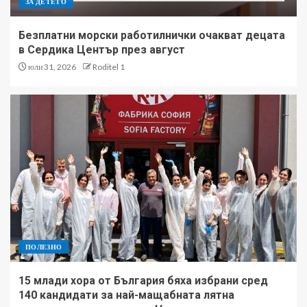
ЗА ДЕТЕТО
Безплатни морски работилнички очакват децата
в Сердика Център през август
юли 31, 2026
Roditel 1
ПОЛЕЗНО
15 млади хора от България бяха избрани сред
140 кандидати за най-мащабната лятна