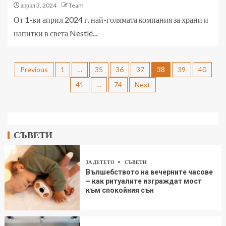
април 3, 2024
Team
От 1-ви април 2024 г. най-голямата компания за храни и
напитки в света Nestlé...
Previous
1
…
35
36
37
38
39
40
41
…
74
Next
СЪВЕТИ
ЗА ДЕТЕТО
СЪВЕТИ
Вълшебството на вечерните часове
– как ритуалите изграждат мост
към спокойния сън