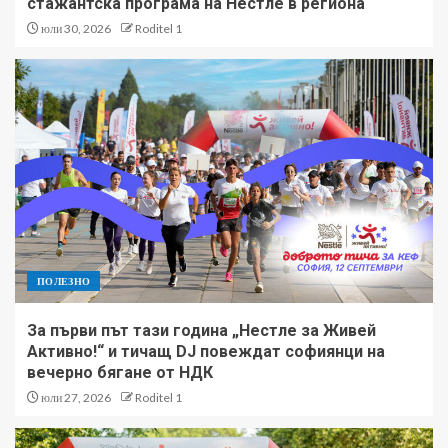
стажантска програма на Нестле в региона
юли 30, 2026
Roditel 1
ПОЛЕЗНО
За първи път тази година „Нестле за Живей
Активно!“ и тичащ DJ повеждат софиянци на
вечерно бягане от НДК
юли 27, 2026
Roditel 1