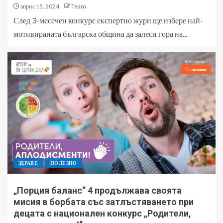
април 15, 2024
Team
След 3-месечен конкурс експертно жури ще избере най-
мотивираната българска община да залеси гора на...
ЗДРАВЕ
ПОЛЕЗНО
„Порция баланс“ 4 продължава своята
мисия в борбата със затлъстяването при
децата с национален конкурс „Родители,