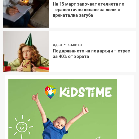
На 15 март започват ателиета по
терапевтично писане за жени с
пренатална загуба
ИДЕИ
СЪВЕТИ
Подаряването на подаръци – стрес
за 40% от хората