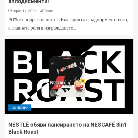
аплодисменти!“
април 11, 2024
Team
30% от подрастващите в България са с наднормено тегло,
а главната роля в изграждането...
ПОЛЕЗНО
NESTLÉ обяви лансирането на NESCAFÉ 3in1
Black Roast