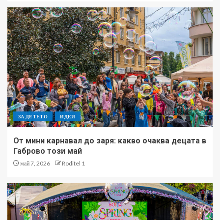
Издателство „Клет България“
представя образователни
карти с български
революционери по повод 150
години от Априлското
5
въстание
Mondial Camp 2026
продължава с още футбол,
кино, куизове и забавления в
ЗА ДЕТЕТО
ИДЕИ
сърцето на София
1
Oт мини карнавал до заря: какво очаква децата в
Габрово този май
Sofia Spring Fest 2026 –
май 7, 2026
Roditel 1
емоция, цвят и хиляди
усмивки за финал
2