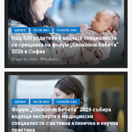
ЗДРАВЕ
ПОЛЕЗНО
СЕМЕЙСТВО
Над 500 родители и водещи специалисти
се срещнаха на форум „Спокойни бебета“
2026 в София
март 16, 2026
Roditel 1
ЗДРАВЕ
ПОЛЕЗНО
СЕМЕЙСТВО
Форум „Спокойни бебета“ 2026 събира
водещи експерти и медицински
специалисти с активна клинична и научна
практика