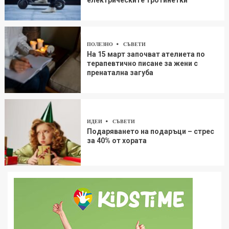
ПОЛЕЗНО
СЪВЕТИ
На 15 март започват ателиета по
терапевтично писане за жени с
пренатална загуба
ИДЕИ
СЪВЕТИ
Подаряването на подаръци – стрес
за 40% от хората