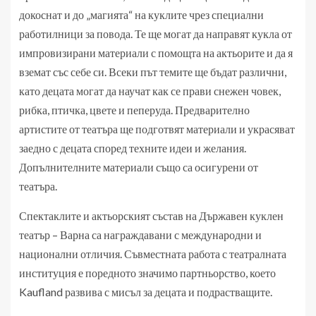
докоснат и до „магията“ на куклите чрез специални
работилници за повода. Те ще могат да направят кукла от
импровизирани материали с помощта на актьорите и да я
вземат със себе си. Всеки път темите ще бъдат различни,
като децата могат да научат как се прави снежен човек,
рибка, птичка, цвете и пеперуда. Предварително
артистите от театъра ще подготвят материали и украсяват
заедно с децата според техните идеи и желания.
Допълнителните материали също са осигурени от
театъра.
Спектаклите и актьорският състав на Държавен куклен
театър – Варна са награждавани с международни и
национални отличия. Съвместната работа с театралната
институция е поредното значимо партньорство, което
Kaufland развива с мисъл за децата и подрастващите.