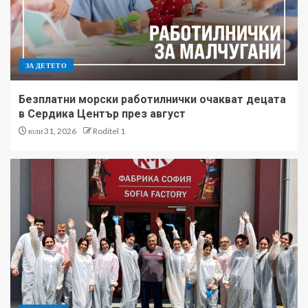
ЗА ДЕТЕТО
Безплатни морски работилнички очакват децата
в Сердика Център през август
юли 31, 2026
Roditel 1