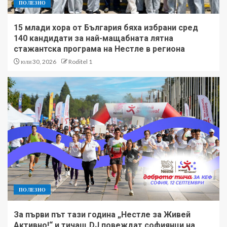
ПОЛЕЗНО
15 млади хора от България бяха избрани сред
140 кандидати за най-мащабната лятна
стажантска програма на Нестле в региона
юли 30, 2026
Roditel 1
ПОЛЕЗНО
За първи път тази година „Нестле за Живей
Активно!“ и тичащ DJ повеждат софиянци на