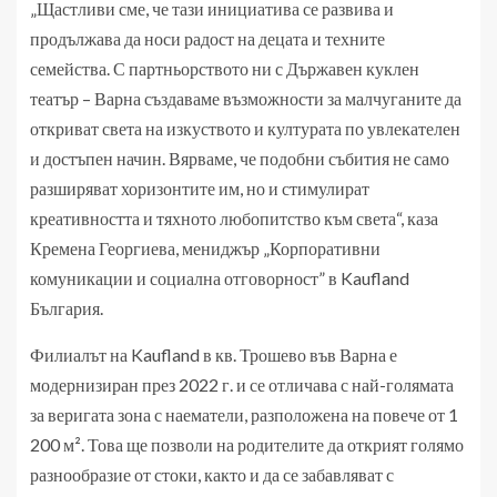
„Щастливи сме, че тази инициатива се развива и
продължава да носи радост на децата и техните
семейства. С партньорството ни с Държавен куклен
театър – Варна създаваме възможности за малчуганите да
откриват света на изкуството и културата по увлекателен
и достъпен начин. Вярваме, че подобни събития не само
разширяват хоризонтите им, но и стимулират
креативността и тяхното любопитство към света“, каза
Кремена Георгиева, мениджър „Корпоративни
комуникации и социална отговорност” в Kaufland
България.
Филиалът на Kaufland в кв. Трошево във Варна е
модернизиран през 2022 г. и се отличава с най-голямата
за веригата зона с наематели, разположена на повече от 1
200 м². Това ще позволи на родителите да открият голямо
разнообразие от стоки, както и да се забавляват с