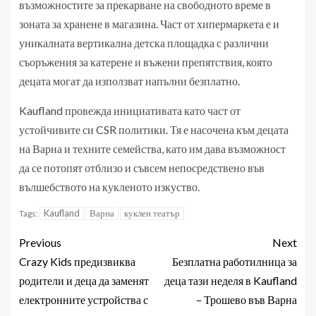
възможностите за прекарване на свободното време в
зоната за хранене в магазина. Част от хипермаркета е и
уникалната вертикална детска площадка с различни
съоръжения за катерене и въжени препятствия, която
децата могат да използват напълни безплатно.
Kaufland провежда инициативата като част от
устойчивите си CSR политики. Тя е насочена към децата
на Варна и техните семейства, като им дава възможност
да се потопят отблизо и съвсем непосредствено във
вълшебството на кукленото изкуство.
Kaufland
Варна
куклен театър
Tags:
Previous
Next
Crazy Kids предизвиква
Безплатна работилница за
родители и деца да заменят
деца тази неделя в Kaufland
електронните устройства с
– Трошево във Варна