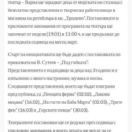
театър – Варна ще зарадват деца от морската ни столица с
безплатни представления и творчески работилници в
магазина на ритейлъра в кв. „Трошево“. Постановките и
приложните занимания от програмата на театъра ще
започнат от неделя (19.01) в 11:00 ч. и ще продължат до
последната седмица на месец март.
Старт на инициативата ще бъде даден с постановката по
приказката на В. Сутеев – „Под гъбката“.
Представлението е подходящо за деца над 3 години и е
изпълнено с много настроение, музика и песни.
Следващите представления, които ще бъдат изиграни
пред публика, са „Пеещата ферма“ (02.02), „Лакома
мецана“ (16.02), „На гости на Баба Марта“ (02.03), „Трите
феи“ (16.03) и „Горските певци“ (30.03).
Театралните постановки ще се редуват през седмица с
приложни занимания, в които децата ще могат да се