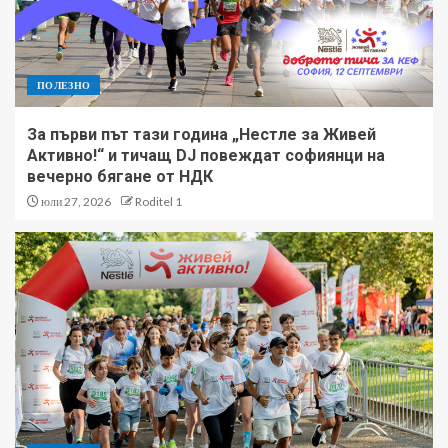
ПОЛЕЗНО
За първи път тази година „Нестле за Живей
Активно!“ и тичащ DJ повеждат софиянци на
вечерно бягане от НДК
юли 27, 2026
Roditel 1