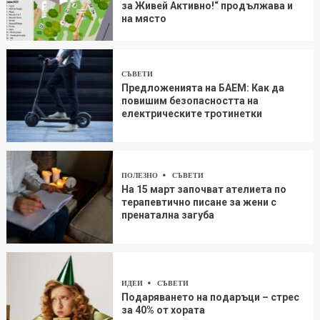
за Живей Aктивно!“ продължава и
на място
СЪВЕТИ
Предложенията на БАЕМ: Как да
повишим безопасността на
електрическите тротинетки
ПОЛЕЗНО
СЪВЕТИ
На 15 март започват ателиета по
терапевтично писане за жени с
пренатална загуба
ИДЕИ
СЪВЕТИ
Подаряването на подаръци – стрес
за 40% от хората