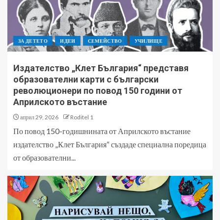
ЗА ДЕТЕТО
ИДЕИ
СЕМЕЙСТВО
УЧИЛИЩЕ
Издателство „Клет България“ представя
образователни карти с български
революционери по повод 150 години от
Априлското въстание
април 29, 2026
Roditel 1
По повод 150-годишнината от Априлското въстание
издателство „Клет България“ създаде специална поредица
от образователни...