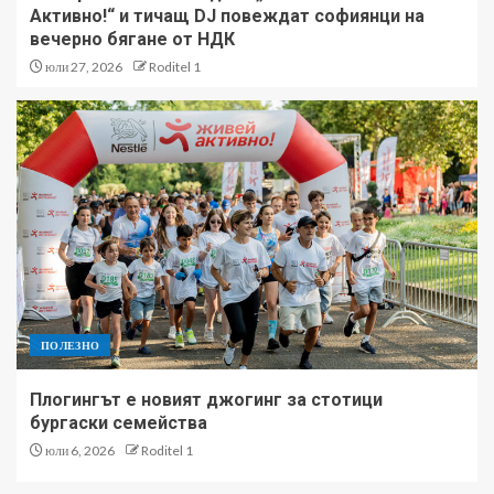
Активно!“ и тичащ DJ повеждат софиянци на
вечерно бягане от НДК
юли 27, 2026
Roditel 1
ПОЛЕЗНО
Плогингът е новият джогинг за стотици
бургаски семейства
юли 6, 2026
Roditel 1