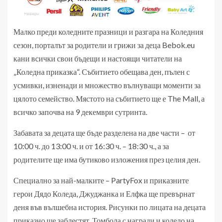
Малко преди коледните празници и разгара на Коледния
сезон, порталът за родители и грижи за деца Bebok.eu
кани всички свои бъдещи и настоящи читатели на
„Коледна приказка“. Събитието обещава ден, пълен с
усмивки, изненади и множество вълнуващи моменти за
цялото семейство. Мястото на събитието ще е The Mall, а
всичко започва на 9 декември сутринта.
Забавата за децата ще бъде разделена на две части – от
10:00 ч. до 13:00 ч. и от 16:30 ч. – 18:30 ч., а за
родителите ще има бутиково изложения през целия ден.
Специално за най-малките – PartyFox и приказните
герои Дядо Коледа, Джуджанка и Елфка ще превърнат
деня във вълшебна история. Рисунки по лицата на децата
приказно ще заблестят. Томбола с награди и колело на