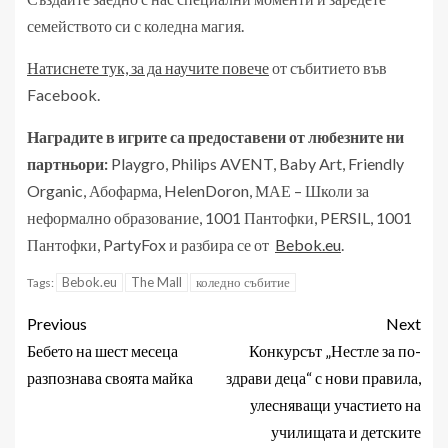
семейството си с коледна магия.
Натиснете тук, за да научите повече
от събитието във
Facebook.
Наградите в игрите са предоставени от любезните ни
партньори:
Playgro, Philips AVENT, Baby Art, Friendly
Organic, Абофарма, HelenDoron, МАЕ – Школи за
неформално образование, 1001 Пантофки, PERSIL, 1001
Пантофки, PartyFox и разбира се от
Bebok.eu
.
Bebok.eu
The Mall
коледно събитие
Tags:
Previous
Next
Бебето на шест месеца
Конкурсът „Нестле за по-
разпознава своята майка
здрави деца“ с нови правила,
улесняващи участието на
училищата и детските