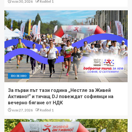
юли 30, 2026
Roditel 1
ПОЛЕЗНО
За първи път тази година „Нестле за Живей
Активно!“ и тичащ DJ повеждат софиянци на
вечерно бягане от НДК
юли 27, 2026
Roditel 1