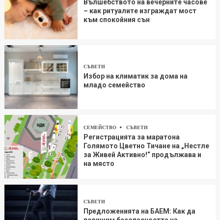
Вълшебството на вечерните часове
– как ритуалите изграждат мост
към спокойния сън
СЪВЕТИ
Избор на климатик за дома на
младо семейство
СЕМЕЙСТВО
СЪВЕТИ
Регистрацията за маратона
Голямото Цветно Тичане на „Нестле
за Живей Aктивно!“ продължава и
на място
СЪВЕТИ
Предложенията на БАЕМ: Как да