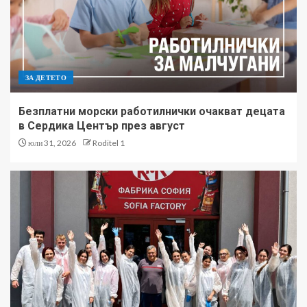
ЗА ДЕТЕТО
Безплатни морски работилнички очакват децата
в Сердика Център през август
юли 31, 2026
Roditel 1