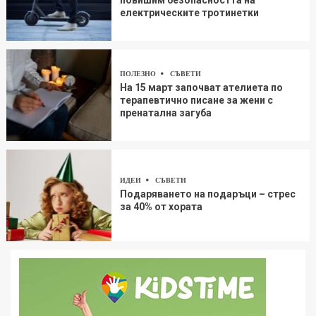
повишим безопасността на
електрическите тротинетки
ПОЛЕЗНО
СЪВЕТИ
На 15 март започват ателиета по
терапевтично писане за жени с
пренатална загуба
ИДЕИ
СЪВЕТИ
Подаряването на подаръци – стрес
за 40% от хората