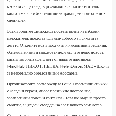
късмета с още подаръци очакват всички посетители,
както и много забавления ще направят денят ви още по-
специален.
Всеки родител ще може да посвети време на избрани
изложители, представящи най-доброто в грижата за
детето. Открийте нови продукти и иновативни решения,
обменяйте идеи и вдъхновение, и научете нещо ново за
развитието на вашето дете от нашите партньори
MindHub, ПИЖО И ПЕНДА, HelenDoron, МАЕ – Школи
за неформално образование и Абофарма.
Организаторите обаче обещават още. От семейни снимки
с коледни украси, много празнично настроение,
забавления и полезни контакти – това ще бъде не просто
събитие, а цял ден, създаден за вас и вашето семейство.
Създайте заедно с нас специални моменти и заредете