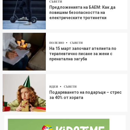
СЪВЕТИ
Предложенията на БАЕМ: Как да
повишим безопасността на
електрическите тротинетки
ПОЛЕЗНО
СЪВЕТИ
На 15 март започват ателиета по
терапевтично писане за жени с
пренатална загуба
ИДЕИ
СЪВЕТИ
Подаряването на подаръци – стрес
за 40% от хората