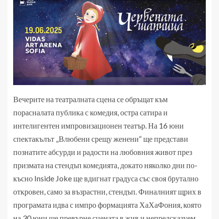
Вечерите на театралната сцена се обръщат към
порасналата публика с комедия, остра сатира и
интелигентен импровизационен театър. На 16 юни
спектакълът „Влюбени срещу женени“ ще представи
познатите абсурди и радости на любовния живот през
призмата на стендъп комедията, докато няколко дни по-
късно Inside Joke ще вдигнат градуса със своя брутално
откровен, само за възрастни, стендъп. Финалният щрих в
програмата идва с импро формацията ХаХаФония, която
на 30 юни ще превърне сцената в жив и непредсказуем