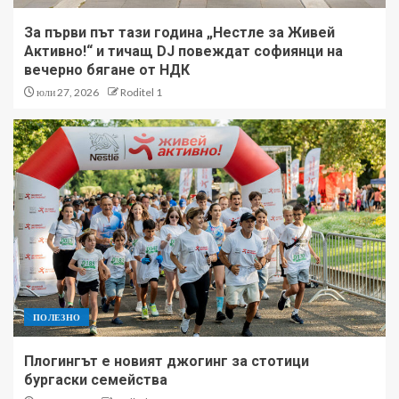
За първи път тази година „Нестле за Живей
Активно!“ и тичащ DJ повеждат софиянци на
вечерно бягане от НДК
юли 27, 2026
Roditel 1
ПОЛЕЗНО
Плогингът е новият джогинг за стотици
бургаски семейства