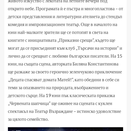
живото изкуство с лекотата на летните вечери под
открито небе. Програмата ѝ е пъстра и многопластова – от
детски представления и литературни ателиета до стендъп
комедия и импровизационен театър. Още в началото на
юни най-малките зрители ще се потопят в света на
книгите с инициативата „Приказни срещи“, където ще
могат да се присъединят към клуб „Търсачи на истории“ и
лично да се срещнат с любими български писатели. На 15
юни, на същата сцена, авторката Биляна Константинова
ще разкаже за своето героично зеленчуково приключение
„Децата спасяват домата Матей!“, като обедини в себе си
теми за опазването на природата, въображението и
детското сърце. На 19 юни пък класическата приказка
„Червената шапчица“ ще оживее на сцената с куклен
спектакъл на Театър Възраждане – истинско удоволствие
за цялото семейство.