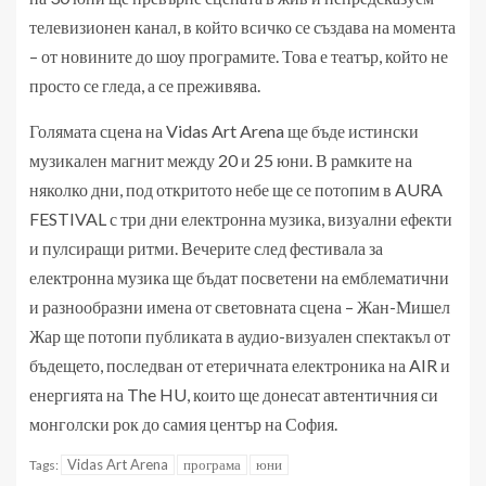
телевизионен канал, в който всичко се създава на момента
– от новините до шоу програмите. Това е театър, който не
просто се гледа, а се преживява.
Голямата сцена на Vidas Art Arena ще бъде истински
музикален магнит между 20 и 25 юни. В рамките на
няколко дни, под откритото небе ще се потопим в AURA
FESTIVAL с три дни електронна музика, визуални ефекти
и пулсиращи ритми. Вечерите след фестивала за
електронна музика ще бъдат посветени на емблематични
и разнообразни имена от световната сцена – Жан-Мишел
Жар ще потопи публиката в аудио-визуален спектакъл от
бъдещето, последван от етеричната електроника на AIR и
енергията на The HU, които ще донесат автентичния си
монголски рок до самия център на София.
Vidas Art Arena
програма
юни
Tags: