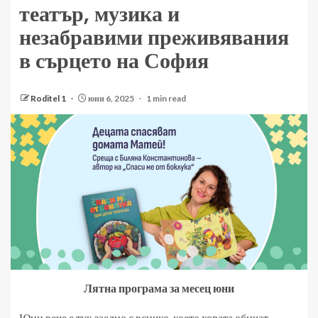
театър, музика и
незабравими преживявания
в сърцето на София
Roditel 1
юни 6, 2025
1 min read
Лятна програма за месец юни
Юни вече е тук заедно с всичко, което хората обичат –