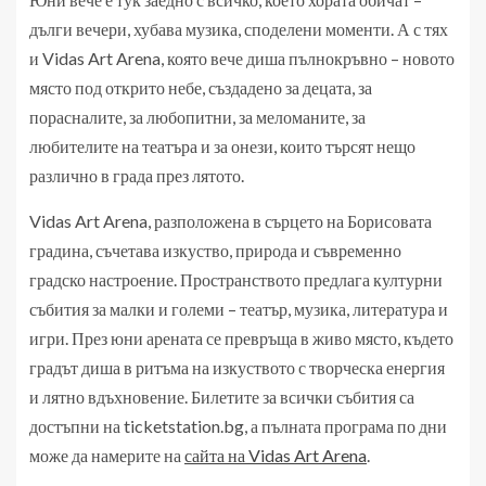
дълги вечери, хубава музика, споделени моменти. А с тях
и Vidas Art Arena, която вече диша пълнокръвно – новото
място под открито небе, създадено за децата, за
порасналите, за любопитни, за меломаните, за
любителите на театъра и за онези, които търсят нещо
различно в града през лятото.
Vidas Art Arena, разположена в сърцето на Борисовата
градина, съчетава изкуство, природа и съвременно
градско настроение. Пространството предлага културни
събития за малки и големи – театър, музика, литература и
игри. През юни арената се превръща в живо място, където
градът диша в ритъма на изкуството с творческа енергия
и лятно вдъхновение. Билетите за всички събития са
достъпни на ticketstation.bg, а пълната програма по дни
може да намерите на
сайта на Vidas Art Arena
.