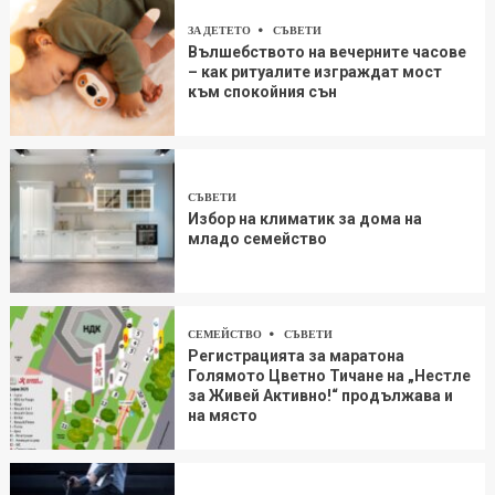
ЗА ДЕТЕТО
СЪВЕТИ
Вълшебството на вечерните часове
– как ритуалите изграждат мост
към спокойния сън
СЪВЕТИ
Избор на климатик за дома на
младо семейство
СЕМЕЙСТВО
СЪВЕТИ
Регистрацията за маратона
Голямото Цветно Тичане на „Нестле
за Живей Aктивно!“ продължава и
на място