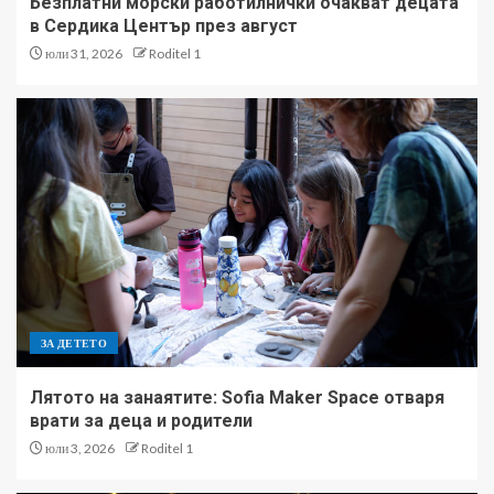
Безплатни морски работилнички очакват децата
в Сердика Център през август
юли 31, 2026
Roditel 1
ЗА ДЕТЕТО
Лятото на занаятите: Sofia Maker Space отваря
врати за деца и родители
юли 3, 2026
Roditel 1