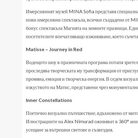
Имерсивният музей MINA Sofia представя специална
нови имерсивни спектакъла, всички създадени от MINA
бонус спектакъла Магията на зимните празници. Еди
посетителите впечатляващо изживяване, което съчетав
Matisse – Journey in Red
Водещото шоу в празничната програма потапя зрител
проследява творческата му трансформация от приглу
промяна, емоция и творческа енергия. В седем визу
изкуството на Матис, представени чрез монументалн
Inner Constellations
Поетично визуално пътешествие, вдъхновено от митол
Илюстрациите на Alex Nimurad оживяват в 360° ани
усещане за вътрешни светове и съзвездия.