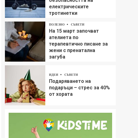
безопасността на
електрическите
тротинетки
ПОЛЕЗНО
СЪВЕТИ
На 15 март започват
ателиета по
терапевтично писане за
жени с пренатална
загуба
ИДЕИ
СЪВЕТИ
Подаряването на
подаръци – стрес за 40%
от хората