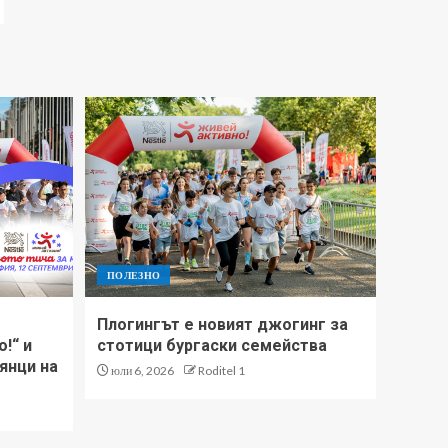
ПОЛЕЗНО
Плогингът е новият джогинг за
!“ и
стотици бургаски семейства
янци на
юли 6, 2026
Roditel 1