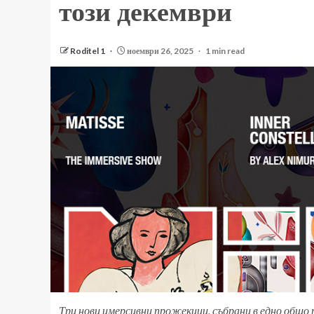
този декември
Roditel 1
ноември 26, 2025
1 min read
Три нови имерсивни прожекции, събрани в едно общ