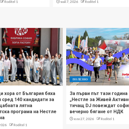
Roditel 1
май 7, 2026
Roditel 1
О
ПОЛЕЗНО
и хора от България бяха
За първи път тази година
 сред 140 кандидати за
„Нестле за Живей Активно
щабната лятна
тичащ DJ повеждат софи
тска програма на Нестле
вечерно бягане от НДК
на
юли 27, 2026
Roditel 1
2026
Roditel 1