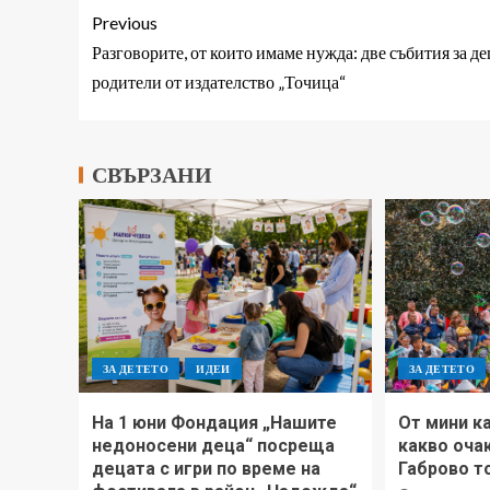
Previous
Разговорите, от които имаме нужда: две събития за де
родители от издателство „Точица“
СВЪРЗАНИ
ЗА ДЕТЕТО
ИДЕИ
ЗА ДЕТЕТО
На 1 юни Фондация „Нашите
Oт мини ка
недоносени деца“ посреща
какво оча
децата с игри по време на
Габрово т