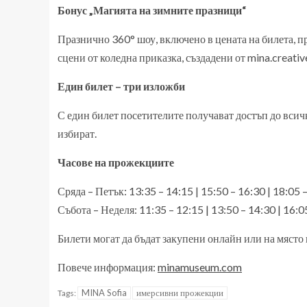
Бонус „Магията на зимните празници“
Празнично 360° шоу, включено в цената на билета, п
сцени от коледна приказка, създадени от mina.creati
Един билет – три изложби
С един билет посетителите получават достъп до всич
избират.
Часове на прожекциите
Сряда – Петък: 13:35 – 14:15 | 15:50 – 16:30 | 18:05 
Събота – Неделя: 11:35 – 12:15 | 13:50 – 14:30 | 16:05
Билети могат да бъдат закупени онлайн или на място
Повече информация:
minamuseum.com
MINA Sofia
имерсивни прожекции
Tags: