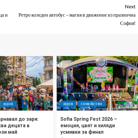
Next
ца и
Ретро коледен автобус – магия в движение из празнична
София!
ИДЕИ
ИДЕИ
СЕМЕЙСТВО
рнавал до заря:
Sofia Spring Fest 2026 –
ква децата в
емоция, цвят и хиляди
ози май
усмивки за финал