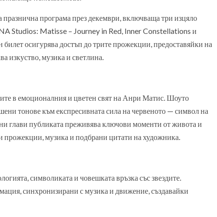
 празнична програма през декември, включваща три изцяло
 Studios: Matisse – Journey in Red, Inner Constellations и
н билет осигурява достъп до трите прожекции, предоставяйки на
а изкуство, музика и светлина.
ите в емоционалния и цветен свят на Анри Матис. Шоуто
шени тонове към експресивната сила на червеното — символ на
ални глави публиката преживява ключови моменти от живота и
и прожекции, музика и подбрани цитати на художника.
огията, символиката и човешката връзка със звездите.
мация, синхронизирани с музика и движение, създавайки