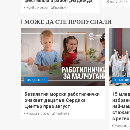
фестивала в район „Надежда“
май 7, 2026
май 29, 2026
Roditel 1
МОЖЕ ДА СТЕ ПРОПУСНАЛИ
ЗА ДЕТЕТО
ПОЛЕЗН
Безплатни морски работилнички
15 млад
очакват децата в Сердика
избрани
Център през август
най-ма
стажан
юли 31, 2026
Roditel 1
в регио
юли 30, 