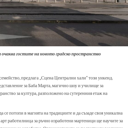
 очаква гостите на новото градско пространство
 семейство, предлага „Сцена Централни хали“ този уикенд.
дставление за Баба Марта, магично шоу и училище за
ранство за култура, разположено на сутеренния етаж на
да се потопи в магията на традициите и да съзаде своя уникална
а арт работилница за ръчно изработени мартеници ще научите за