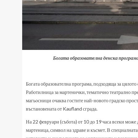
Богата образователна денска програма
Богата образователна програма, подходяща за цялото
Работилница за мартенички, тематично театрално пре
магьосници очаква гостите най-новото градско прост
въстановената от Kaufland сграда.
На 22 февруари (събота) от 10 до 19 часа всеки може 
мартеница, символ на здраве и късмет. В специалнат