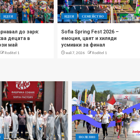
ИДЕИ
ИДЕИ
СЕМЕЙСТВО
рнавал до заря:
Sofia Spring Fest 2026 –
ква децата в
емоция, цвят и хиляди
ози май
усмивки за финал
Roditel 1
май 7, 2026
Roditel 1
О
ПОЛЕЗНО