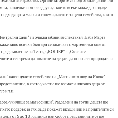
 техники за изработка. Организаторите са подготвили различни
та, панделки и много други, с които всеки може да създаде
 подходящо за малки и големи, както и за цели семейства, които
Централни хали“ ги очаква забавния спектакъл „Баба Марта
азкаже защо всички българи се закичват с мартенички още от
то представление на Театър „КОШЕР“ – „Смелите
лите и се стреми да помогне на децата да опознаят природата и
хали“ канят цялото семейство на „Магичното шоу на Ивокс“.
дставление, в което участие ще вземат и няколко деца от
р и т.н.
абра-училище за магьосници“. Разделени на групи децата ще
 като подарък за тях, за да покажат вкъщи или на приятелите си
 деца от 5 до 13 години, а най-добре представилите се ще