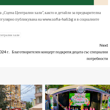
 „Сцена Централни хали“, както и детайли за предварителна
регулярно публикувана на www.sofia-hali.bg и в социалните
ентрални хали
Next
024 г.
Благотворителен концерт подкрепя децата със специални
потребности