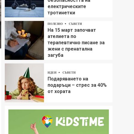
безопасността на
електрическите
тротинетки
ПОЛЕЗНО
СЪВЕТИ
На 15 март започват
ателиета по
терапевтично писане за
жени с пренатална
загуба
ИДЕИ
СЪВЕТИ
Подаряването на
подаръци – стрес за 40%
от хората