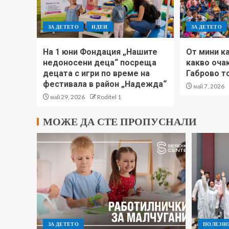
ЗА ДЕТЕТО
ИДЕИ
ЗА ДЕТЕТО
На 1 юни Фондация „Нашите
Oт мини ка
недоносени деца“ посреща
какво оча
децата с игри по време на
Габрово т
фестивала в район „Надежда“
май 7, 2026
май 29, 2026
Roditel 1
МОЖЕ ДА СТЕ ПРОПУСНАЛИ
ЗА ДЕТЕТО
ПОЛЕЗН