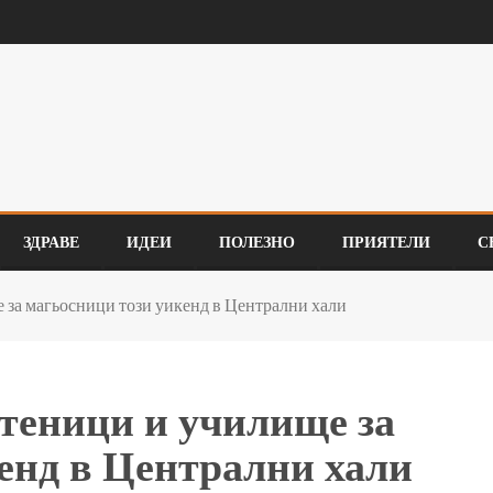
ЗДРАВЕ
ИДЕИ
ПОЛЕЗНО
ПРИЯТЕЛИ
С
 за магьосници този уикенд в Централни хали
теници и училище за
енд в Централни хали