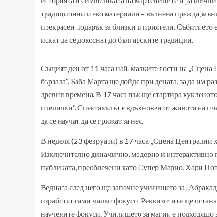
историята и символиката на мартениците и различни
традиционни и еко материали – вълнена прежда, мънис
прекрасен подарък за близки и приятели. Събитието е
искат да се докоснат до българските традиции.
Същият ден от 11 часа най-малките гости на „Сцена 
бързала“. Баба Марта ще дойде при децата, за да им р
древни времена. В 17 часа пък ще стартира куклено
пчелички“. Спектакълът е вдъхновен от живота на пче
да се научат да се грижат за нея.
В неделя (23 февруари) в 17 часа „Сцена Централни 
Изключително динамично, модерно и интерактивно пре
публиката, преоблечени като Супер Марио, Хари Потъ
Веднага след него ще започне училището за „Абракад
изработят сами малки фокуси. Реквизитите ще останат
научените фокуси. Училището за магии е подходящо за