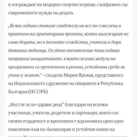
и изграждане на модерно спортно игрище, съобразено със
съвременните нужди на децата.
„Всяка година ставаме свидетели на все по-смислени и
практически ориентирани проекти, които ангажират не
само децата, но и техните семейства, учители и дори
домашни любимци. Особено впечатление тази година
направиха инициативите, в които всички модули на
програмата са преплетени в реална, устойчива среда за
учене и живот.“
– сподели Мария Яровая, представител
на Националното сдружение на общините в Република
България (НСОРБ)
„Нестле за по-здрави деца“ благодари на всички
участници, учители, родители и партньори, които със
своята отдаденост и креативност вдъхновиха цяло едно
поколение към по-балансиран и устойчив начин на