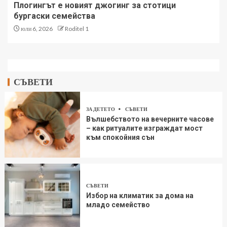
Плогингът е новият джогинг за стотици
бургаски семейства
юли 6, 2026
Roditel 1
СЪВЕТИ
ЗА ДЕТЕТО
СЪВЕТИ
Вълшебството на вечерните часове
– как ритуалите изграждат мост
към спокойния сън
СЪВЕТИ
Избор на климатик за дома на
младо семейство