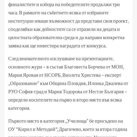
финалистите и избора на победителите продължи три
часа. В рамките на събитието всяка от избраните
институции имаше възможност да представи своя проект,
споделяйки как дейностите са се отразили на децата и
цялостната образователна среда и да направи конкретна
заявка как ще инвестира наградата от конкурса.
След внимателното изслушване на презентациите,
основното жури – в състав Благовеста Борчева от МОН,
Мария Яровая от НСОРБ, Виолета Христева – експерт
„Образование“ към Община Пловдив, Илонка Джалева от
РУО София-град и Мария Тодорова от Нестле България –
определи носителите на първо и второ място във всяка
категория.
Първото място в категория „Училища“ бе присъдено на
ОУ "Кирил и Методий", Драгичево, което за втора година