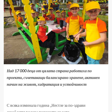
Над 17 000 деца от цялата страна работиха по
проекти, съчетаващи балансирано хранене, активен
начин на живот, хидратация и устойчивост
С всяка изминала година „Нестле за по-здрави
деца“ затвърждава позицията си като