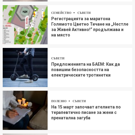
СЕМЕЙСТВО
СЪВЕТИ
Регистрацията за маратона
Голямото Цветно Тичане на „Нестле
за Живей Aктивно!“ продължава и
на място
СЪВЕТИ
Предложенията на БАЕМ: Как да
повишим безопасността на
електрическите тротинетки
ПОЛЕЗНО
СЪВЕТИ
На 15 март започват ателиета по
терапевтично писане за жени с
пренатална загуба