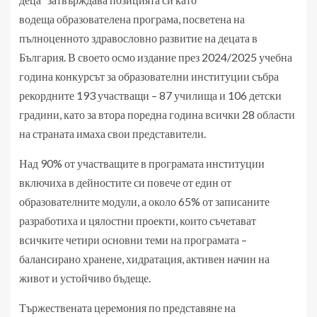
водеща образователена програма, посветена на
пълноценното здравословно развитие на децата в
България. В своето осмо издание през 2024/2025 учебна
година конкурсът за образователни институции събра
рекордните 193 участващи – 87 училища и 106 детски
градини, като за втора поредна година всички 28 области
на страната имаха свои представители.
Над 90% от участващите в програмата институции
включиха в дейностите си повече от един от
образователните модули, а около 65% от записаните
разработиха и цялостни проекти, които съчетават
всичките четири основни теми на програмата –
балансирано хранене, хидратация, активен начин на
живот и устойчиво бъдеще.
Тържествената церемония по представяне на