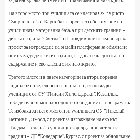
На второ място при училищата се класира ОУ "Христо
Смирненски“ от Карнобат, с проект за обогатяване на
училищната материална база, а при детските градини –
детска градина "Светла" от Пловдив, които реализираха
проект за изграждане на онлайн платформа за обмяна на
опит между детските градини, създаване на дигитално
съдържание и еко класна стая на открито.
Третото място и в двете категории за втора поредна
година бе определено от специално детско жури –
учениците от ОУ “Паисий Хилендарски”, Казанлък,
победители от миналогодишното издание на програмата.
Те избраха за трето място при училищата ОУ "Николай
Петрини", Ямбол, с проект за изграждане на еко кът
„Гледам в зелено“ в училищния двор, а при детските
градини – ДГ "Коледарче", Бургас, с проект за обновяване