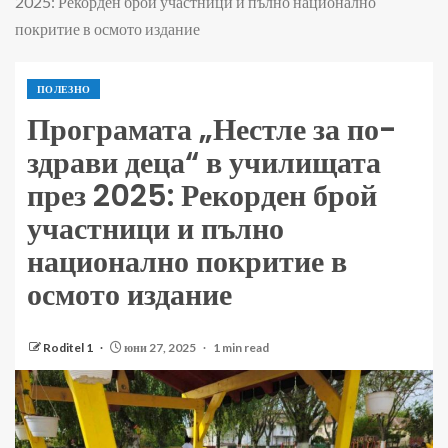
2025: Рекорден брой участници и пълно национално
покритие в осмото издание
ПОЛЕЗНО
Програмата „Нестле за по-
здрави деца“ в училищата
през 2025: Рекорден брой
участници и пълно
национално покритие в
осмото издание
Roditel 1
юни 27, 2025
1 min read