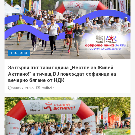
ПОЛЕЗНО
За първи път тази година „Нестле за Живей
Активно!“ и тичащ DJ повеждат софиянци на
вечерно бягане от НДК
юли 27, 2026
Roditel 1