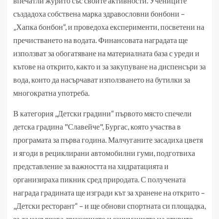
впечатли журито със своите активности. Учениците
създадоха собствена марка здравословни бонбони –
„Хапка бонбон“, и проведоха експерименти, посветени на
пречистването на водата. Финансовата наградата ще
използват за обогатяване на материалната база с уреди и
кътове на открито, както и за закупуване на диспенсъри за
вода, които да насърчават използването на бутилки за
многократна употреба.
В категория „Детски градини“ първото място спечели
детска градина "Славейче", Бургас, която участва в
програмата за първа година. Малчуганите засадиха цветя
и ягоди в рециклирани автомобилни гуми, подготвиха
представление за важността на хидратацията и
организираха пикник сред природата. С получената
награда градината ще изгради кът за хранене на открито –
„Детски ресторант“ – и ще обнови спортната си площадка,
за да насърчава движението и заниманията на открито.