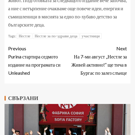
живот. Подготовката за следващото издание вече започва,
а ние с нетърпение очакваме още повече идеи, енергия и
съмишленици в мисията за едно по-хубаво детство за
българските деца.
Нестле
Нестле за по-здрави деца
участници
Tags:
Previous
Next
Purina стартира седмото
На 7-ми август „Нестле за
издание на програмата си
Живей активно!“ ще тича в
Unleashed
Бургас по залез слънце
СВЪРЗАНИ