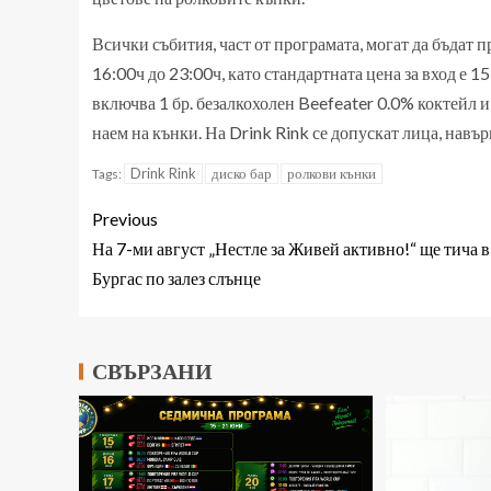
Всички събития, част от програмата, могат да бъдат п
16:00ч до 23:00ч, като стандартната цена за вход е 15
включва 1 бр. безалкохолен Beefeater 0.0% коктейл и
наем на кънки. На Drink Rink се допускат лица, навъ
Drink Rink
диско бар
ролкови кънки
Tags:
Previous
На 7-ми август „Нестле за Живей активно!“ ще тича в
Бургас по залез слънце
СВЪРЗАНИ