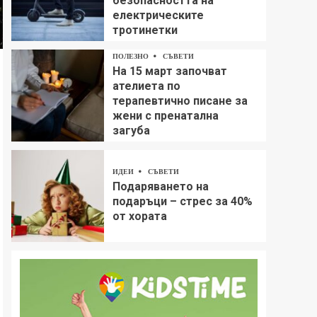
безопасността на
електрическите
тротинетки
ПОЛЕЗНО
СЪВЕТИ
На 15 март започват
ателиета по
терапевтично писане за
жени с пренатална
загуба
ИДЕИ
СЪВЕТИ
Подаряването на
подаръци – стрес за 40%
от хората