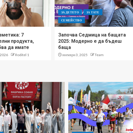
ЗА ДЕТЕТО
ЗА ТАТЕ
СЕМЕЙСТВО
метика: 7
Започва Седмица на бащата
лни продукта,
2025: Модерно е да бъдеш
бва да имате
баща
 2026
Roditel 1
ноември 3, 2025
Team