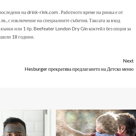
роследени на drink-rink.com . Работното време на ринка е от
 лв., с изключение на специалните събития. Таксата за вход
 кънки или 1 бр. Beefeater London Dry Gin коктейл без опция за
ршили 18 години.
Next
Hesburger прекратява предлагането на Детско меню