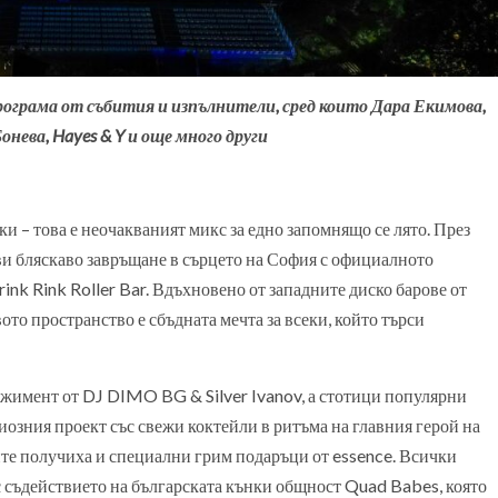
програма от събития и изпълнители, сред които Дара Екимова,
онева, Hayes & Y и още много други
и – това е неочакваният микс за едно запомнящо се лято. През
ви бляскаво завръщане в сърцето на София с официалното
ink Rink Roller Bar. Вдъхновено от западните диско барове от
ото пространство е сбъдната мечта за всеки, който търси
жимент от DJ DIMO BG & Silver Ivanov, а стотици популярни
озния проект със свежи коктейли в ритъма на главния герой на
те получиха и специални грим подаръци от essence. Всички
ъс съдействието на българската кънки общност Quad Babes, която