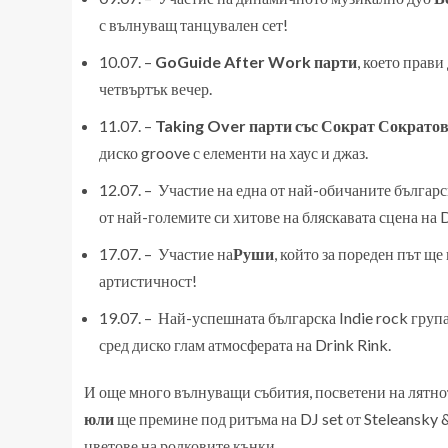
с вълнуващ танцувален сет!
10.07. –
GoGuide After Work парти
, което прави
четвъртък вечер.
11.07. –
Taking Over парти със Сократ Сократо
диско groove с елементи на хаус и джаз.
12.07. – Участие на една от най-обичаните българ
от най-големите си хитове на бляскавата сцена на 
17.07. – Участие на
Руши
, който за пореден път щ
артистичност!
19.07. – Най-успешната българска Indie rock груп
сред диско глам атмосферата на Drink Rink.
И още много вълнуващи събития, посветени на лятно
юли
ще премине под ритъма на DJ set от Steleansky & 
цветове на ролковите кънки.