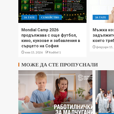
ЗА ТАТЕ
СЕМЕЙСТВО
ЗА ТАТЕ
Mondial Camp 2026
Мъжка коз
продължава с още футбол,
задължите
кино, куизове и забавления в
които тря
сърцето на София
февруари 15,
юни 15, 2026
Roditel 1
МОЖЕ ДА СТЕ ПРОПУСНАЛИ