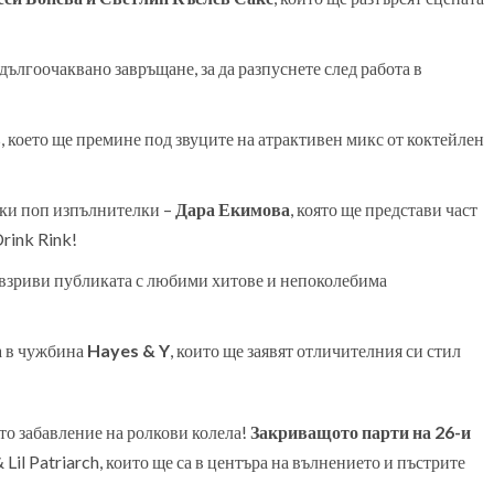
 дългоочаквано завръщане, за да разпуснете след работа в
в
, което ще премине под звуците на атрактивен микс от коктейлен
ски поп изпълнителки –
Дара Екимова
, която ще представи част
Drink Rink!
е взриви публиката с любими хитове и непоколебима
а в чужбина
Hayes & Y
, които ще заявят отличителния си стил
то забавление на ролкови колела!
Закриващото парти на 26-и
Lil Patriarch, които ще са в центъра на вълнението и пъстрите