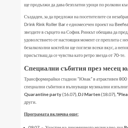
ще продължи да дава безплатни уроци по ролкови къ
Създаден, за да предложи на посетителите си незабр
Drink Rink Roller Bar е едномесечен проект на Beefe
звездите в сърцето на София. Ринкът обещава да пре
удоволствието от настоящия момент се преплита с не
безалкохолни коктейли ще поглези всеки вкус, а неп
присъстващ да се чувства като ретро звезда от 70-те.
Специални събития през месец ю
Трансформирайки стадион “Юнак” в атрактивен 800 м²
специални събития и вълнуващи музикални изпълните
Quarantine party
(16.07),
DJ Marten
(18.07),
“Plea
други.
Програмата включва още:
09.07. – Участие на динамичното музикално дуо
В