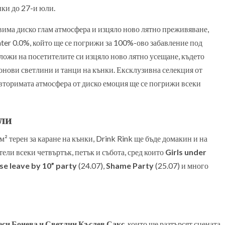
нки до 27-и юли.
авима диско глам атмосфера и изцяло ново лятно преживяване,
ater 0.0%, който ще се погрижи за 100%-ово забавление под
дложи на посетителите си изцяло ново лятно усещане, където
онови светлини и танци на кънки. Ексклузивна селекция от
овторимата атмосфера от диско емоция ще се погрижи всеки
ли
 терен за каране на кънки, Drink Rink ще бъде домакин и на
ли всеки четвъртък, петък и събота, сред които
Girls under
se leave by 10” party
(24.07),
Shame Party
(25.07) и много
еси Бонева и Светлин Къслев Сакс
, които ще разтърсят сцената