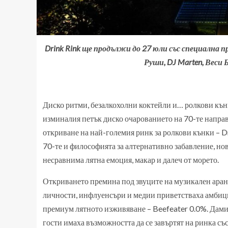
Drink Rink ще продължи до 27 юли със специална 
Руши, DJ Marten, Веси Б
Диско ритми, безалкохолни коктейли и… ролкови кънк
изминалия петък диско очарованието на 70-те напра
откриване на най-големия ринк за ролкови кънки – Dr
70-те и философията за алтернативно забавление, нов
несравнима лятна емоция, макар и далеч от морето.
Откриването премина под звуците на музикален аран
личности, инфлуенсъри и медии приветстваха амбици
премиум лятното изживяване – Beefeater 0.0%. Дами
гости имаха възможността да се завъртят на ринка с