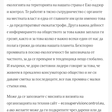
екологията на територията на нашата страна е Еко надзор
и контрол. Те работят в тясно сътрудничество с органите
на местната власт и една от главните им цели именно това
– да предотвратяват екокатастрофи. Друга важна дейност
е информирането на обществото за това какви заплахи ги
грозят, както и за това колко е важно всеки един от нас да
полага грижи да опазва нашата планета. Безспорно
промяната в посоко екологичност би запозначала от
частното, за да се превърне в тенденция,в нещо глобално.
И въпреки, че дори световни лидери говорят за това, че
живеем в прекалено консуматорско общество и не си
даваме сметка за последиците, все пак промяна с малки
стъпки има.
Може да се запознаете с мисията и визията на
организацията на техния сайт – ecosupervisioncontrol.eu,
а ако желаете може да ги подкрепите чрез дарени или да