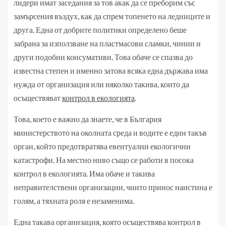
лидери имат заседания за тов акак да се преборим със
замърсения въздух, как да спрем топенето на ледниците и
друга. Една от добрите политики определено беше
забрана за използване на пластмасови сламки, чинии и
други подобни консумативи. Това обаче се спазва до
известна степен и именно затова всяка една държава има
нужда от организация или няколко такива, които да
осъществяват
контрол в екологията
.
Това, което е важно да знаете, че в България
министерството на околната среда и водите е един такъв
орган, който предотвратява евентуални екологични
катастрофи. На местно ниво също се работи в посока
контрол в екологията. Има обаче и такива
неправителствени организации, чиито принос наистина е
голям, а тяхната роля е незаменима.
Една такава организация, която осъществява контрол в