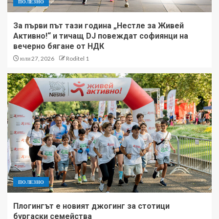
ПОЛЕЗНО
За първи път тази година „Нестле за Живей
Активно!“ и тичащ DJ повеждат софиянци на
вечерно бягане от НДК
юли 27, 2026
Roditel 1
ПОЛЕЗНО
Плогингът е новият джогинг за стотици
бургаски семейства