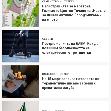
СЕМЕЙСТВО
СЪВЕТИ
Регистрацията за маратона
Голямото Цветно Тичане на „Нестле
за Живей Aктивно!“ продължава и
на място
СЪВЕТИ
Предложенията на БАЕМ: Как да
повишим безопасността на
електрическите тротинетки
ПОЛЕЗНО
СЪВЕТИ
На 15 март започват ателиета по
терапевтично писане за жени с
пренатална загуба