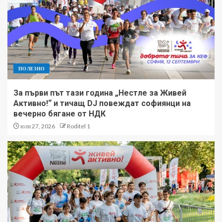
ПОЛЕЗНО
За първи път тази година „Нестле за Живей
Активно!“ и тичащ DJ повеждат софиянци на
вечерно бягане от НДК
юли 27, 2026
Roditel 1