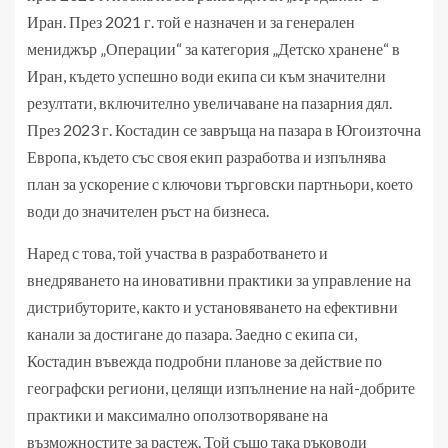
Иран. През 2021 г. той е назначен и за генерален
мениджър „Операции“ за категория „Детско хранене“ в
Иран, където успешно води екипа си към значителни
резултати, включително увеличаване на пазарния дял.
През 2023 г. Костадин се завръща на пазара в Югоизточна
Европа, където със своя екип разработва и изпълнява
план за ускорение с ключови търговски партньори, което
води до значителен ръст на бизнеса.
Наред с това, той участва в разработването и
внедряването на иновативни практики за управление на
дистрибуторите, както и установяването на ефективни
канали за достигане до пазара. Заедно с екипа си,
Костадин въвежда подробни планове за действие по
географски региони, целящи изпълнение на най-добрите
практики и максимално оползотворяване на
възможностите за растеж. Той също така ръководи