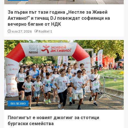
За първи път тази година „Нестле за Живей
Активно!“ и тичащ DJ повеждат софиянци на
вечерно бягане от НДК
юли 27, 2026
Roditel 1
ПОЛЕЗНО
Плогингът е новият джогинг за стотици
бургаски семейства