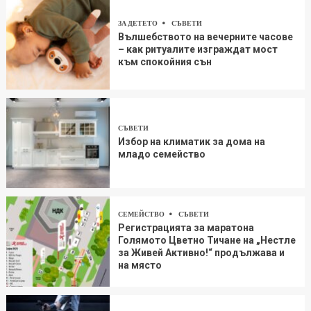
ЗА ДЕТЕТО
СЪВЕТИ
Вълшебството на вечерните часове
– как ритуалите изграждат мост
към спокойния сън
СЪВЕТИ
Избор на климатик за дома на
младо семейство
СЕМЕЙСТВО
СЪВЕТИ
Регистрацията за маратона
Голямото Цветно Тичане на „Нестле
за Живей Aктивно!“ продължава и
на място