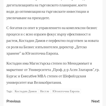
дигитализацията на търговското планиране, което
води до оптимизация на търговските инвестиции и
увеличаване на приходите.
С богатия си опит в управлението на комплексни бизнес
процеси и с ясно изразен фокус върху ефективност и
растеж, Костадин Дамов е перфектно подготвен за новата
си роля на Бизнес изпълнителен директор „Детско
хранене“ за Югоизточна Европа.
Костадин има Магистърска степен по Мениджмънт и
маркетинг от Университета „Проф. д-р Асен Златаров“, гр.
Бургас и Executive МBА степен от Шефийлдския
университет във Великобритания.
Костадин Дамов
Нестле
Югоизточна Европа
Tags:
Previous
Next