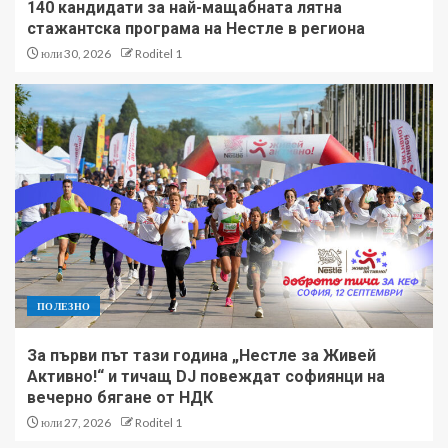
140 кандидати за най-мащабната лятна
стажантска програма на Нестле в региона
юли 30, 2026
Roditel 1
ПОЛЕЗНО
За първи път тази година „Нестле за Живей
Активно!“ и тичащ DJ повеждат софиянци на
вечерно бягане от НДК
юли 27, 2026
Roditel 1