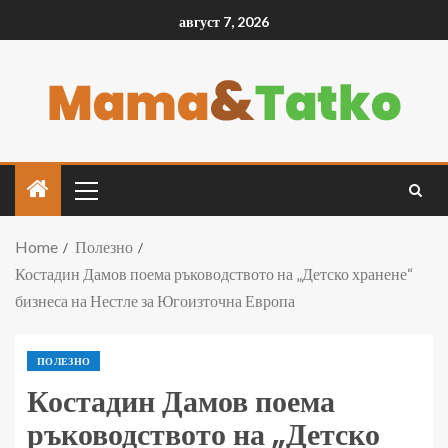
август 7, 2026
Home
Полезно
Костадин Дамов поема ръководството на „Детско хранене“
бизнеса на Нестле за Югоизточна Европа
ПОЛЕЗНО
Костадин Дамов поема
ръководството на „Детско