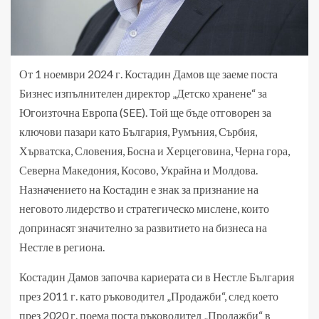
От 1 ноември 2024 г. Костадин Дамов ще заеме поста
Бизнес изпълнителен директор „Детско хранене“ за
Югоизточна Европа (SEE). Той ще бъде отговорен за
ключови пазари като България, Румъния, Сърбия,
Хърватска, Словения, Босна и Херцеговина, Черна гора,
Северна Македония, Косово, Украйна и Молдова.
Назначението на Костадин е знак за признание на
неговото лидерство и стратегическо мислене, които
допринасят значително за развитието на бизнеса на
Нестле в региона.
Костадин Дамов започва кариерата си в Нестле България
през 2011 г. като ръководител „Продажби“, след което
през 2020 г. поема поста ръководител „Продажби“ в