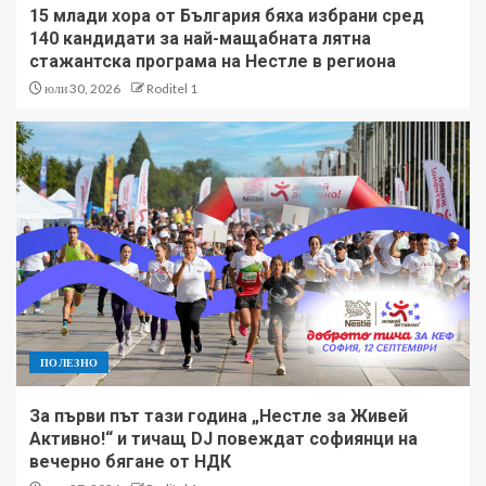
15 млади хора от България бяха избрани сред
140 кандидати за най-мащабната лятна
стажантска програма на Нестле в региона
юли 30, 2026
Roditel 1
ПОЛЕЗНО
За първи път тази година „Нестле за Живей
Активно!“ и тичащ DJ повеждат софиянци на
вечерно бягане от НДК