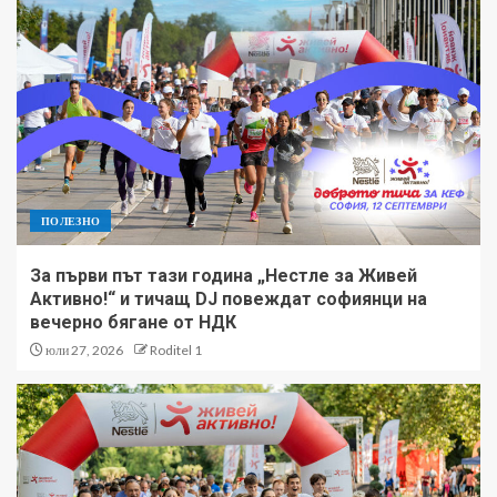
ПОЛЕЗНО
За първи път тази година „Нестле за Живей
Активно!“ и тичащ DJ повеждат софиянци на
вечерно бягане от НДК
юли 27, 2026
Roditel 1