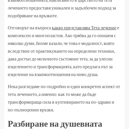
лечението предоставя уникален и задълбочен подход за
подобряване на връзките.
Отговорът на въпроса
какво представлява Тета лечение
е
комплексен и многопластов. Ако трябва да го опишем с
няколко думи, бихме казали, че това е модалност, която
вследствие от практикуването на определени техники,
дава достъп до мозъчното състояние тета, за да улесни
изцелението и трансформацията, като предлага път за
изцеление на взаимоотношения на ниво душа.
Нека разгледаме по-подробно и един конкретен аспект от
тета лечението, а именно как то може да бъде
трансформираща сила в култивирането на по-здрави и
по-пълноценни връзки.
Разбиране на душевната