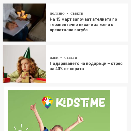
ПОЛЕЗНО
СЪВЕТИ
На 15 март започват ателиета по
терапевтично писане за жени с
пренатална загуба
ИДЕИ
СЪВЕТИ
Подаряването на подаръци – стрес
за 40% от хората