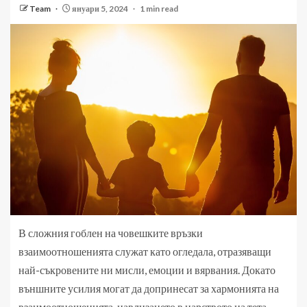
Team
януари 5, 2024
1 min read
В сложния гоблен на човешките връзки
взаимоотношенията служат като огледала, отразяващи
най-съкровените ни мисли, емоции и вярвания. Докато
външните усилия могат да допринесат за хармонията на
взаимоотношенията, навлизането в царството на тета