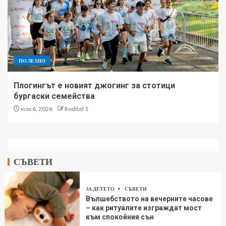
ПОЛЕЗНО
Плогингът е новият джогинг за стотици
бургаски семейства
юли 6, 2026
Roditel 1
СЪВЕТИ
ЗА ДЕТЕТО
СЪВЕТИ
Вълшебството на вечерните часове
– как ритуалите изграждат мост
към спокойния сън