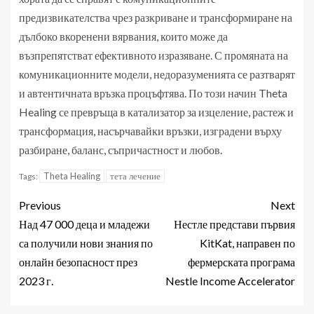
предизвикателства чрез разкриване и трансформиране на
дълбоко вкоренени вярвания, които може да
възпрепятстват ефективното изразяване. С промяната на
комуникационните модели, недоразуменията се разтварят
и автентичната връзка процъфтява. По този начин Theta
Healing се превръща в катализатор за изцеление, растеж и
трансформация, насърчавайки връзки, изградени върху
разбиране, баланс, съпричастност и любов.
Theta Healing
тета лечение
Tags:
Previous
Next
Над 47 000 деца и младежи
Нестле представи първия
са получили нови знания по
KitKat, направен по
онлайн безопасност през
фермерската програма
2023 г.
Nestle Income Accelerator