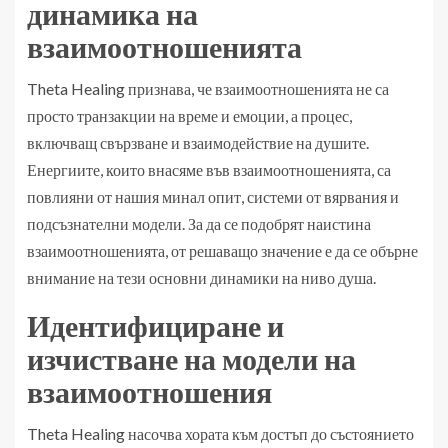
динамика на
взаимоотношенията
Theta Healing признава, че взаимоотношенията не са
просто транзакции на време и емоции, а процес,
включващ свързване и взаимодействие на душите.
Енергиите, които внасяме във взаимоотношенията, са
повлияни от нашия минал опит, системи от вярвания и
подсъзнателни модели. За да се подобрят наистина
взаимоотношенията, от решаващо значение е да се обърне
внимание на тези основни динамики на ниво душа.
Идентифициране и
изчистване на модели на
взаимоотношения
Theta Healing насочва хората към достъп до състоянието