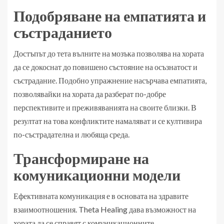
Подобряване на емпатията и
състраданието
Достъпът до тета вълните на мозъка позволява на хората
да се докоснат до повишено състояние на осъзнатост и
състрадание. Подобно упражнение насърчава емпатията,
позволявайки на хората да разберат по-добре
перспективите и преживяванията на своите близки. В
резултат на това конфликтите намаляват и се култивира
по-състрадателна и любяща среда.
Трансформиране на
комуникационни модели
Ефективната комуникация е в основата на здравите
взаимоотношения. Theta Healing дава възможност на
хората да се справят с комуникационните