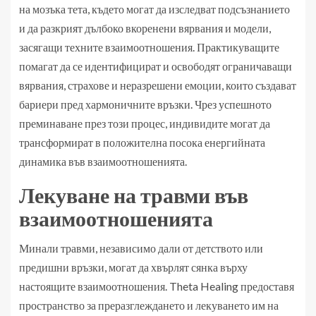
на мозъка тета, където могат да изследват подсъзнанието
и да разкрият дълбоко вкоренени вярвания и модели,
засягащи техните взаимоотношения. Практикуващите
помагат да се идентифицират и освободят ограничаващи
вярвания, страхове и неразрешени емоции, които създават
бариери пред хармоничните връзки. Чрез успешното
преминаване през този процес, индивидите могат да
трансформират в положителна посока енергийната
динамика във взаимоотношенията.
Лекуване на травми във
взаимоотношенията
Минали травми, независимо дали от детството или
предишни връзки, могат да хвърлят сянка върху
настоящите взаимоотношения. Theta Healing предоставя
пространство за преразглеждането и лекуването им на