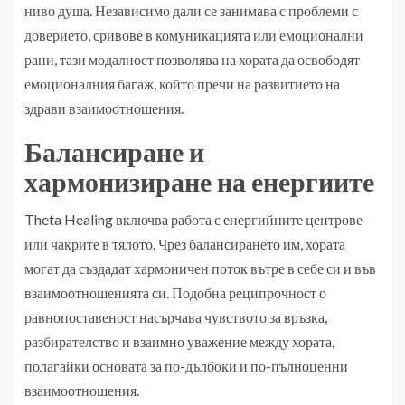
ниво душа. Независимо дали се занимава с проблеми с
доверието, сривове в комуникацията или емоционални
рани, тази модалност позволява на хората да освободят
емоционалния багаж, който пречи на развитието на
здрави взаимоотношения.
Балансиране и
хармонизиране на енергиите
Theta Healing включва работа с енергийните центрове
или чакрите в тялото. Чрез балансирането им, хората
могат да създадат хармоничен поток вътре в себе си и във
взаимоотношенията си. Подобна реципрочност о
равнопоставеност насърчава чувството за връзка,
разбирателство и взаимно уважение между хората,
полагайки основата за по-дълбоки и по-пълноценни
взаимоотношения.