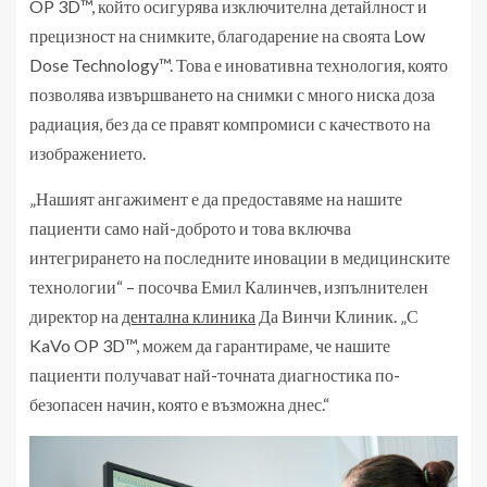
OP 3D™, който осигурява изключителна детайлност и
прецизност на снимките, благодарение на своята Low
Dose Technology™. Това е иновативна технология, която
позволява извършването на снимки с много ниска доза
радиация, без да се правят компромиси с качеството на
изображението.
„Нашият ангажимент е да предоставяме на нашите
пациенти само най-доброто и това включва
интегрирането на последните иновации в медицинските
технологии“ – посочва Емил Калинчев, изпълнителен
директор на
дентална клиника
Да Винчи Клиник. „С
KaVo OP 3D™, можем да гарантираме, че нашите
пациенти получават най-точната диагностика по-
безопасен начин, която е възможна днес.“