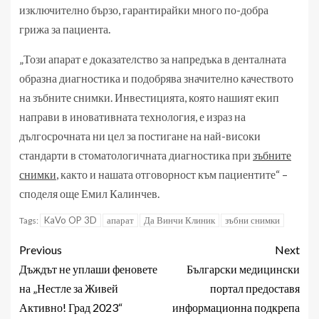
изключително бързо, гарантирайки много по-добра
грижа за пациента.
„Този апарат е доказателство за напредъка в денталната
образна диагностика и подобрява значително качеството
на зъбните снимки. Инвестицията, която нашият екип
направи в иновативната технология, е израз на
дългосрочната ни цел за постигане на най-високи
стандарти в стоматологичната диагностика при
зъбните
снимки
, както и нашата отговорност към пациентите“ –
споделя още Емил Калинчев.
KaVo OP 3D
апарат
Да Винчи Клиник
зъбни снимки
Tags:
Previous
Next
Дъждът не уплаши феновете
Български медицински
на „Нестле за Живей
портал предоставя
Активно! Град 2023“
информационна подкрепа