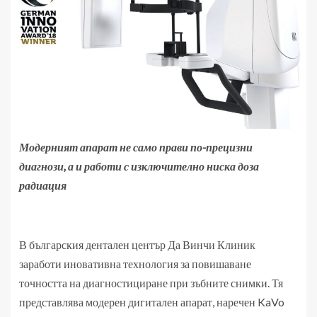
Модерният апарат не само прави по-прецизни
диагнози, а и работи с изключително ниска доза
радиация
В българския дентален център Да Винчи Клиник
заработи иновативна технология за повишаване
точността на диагностициране при зъбните снимки. Тя
представлява модерен дигитален апарат, наречен KaVo