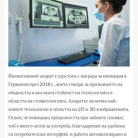
Иновативният апарат е удостоен с награда за иновация в
Германия през 2018 г., което говори за признанието на
общността и високата стойност на технологията в
областта на стоматологията. Апаратът включва най-
новите технологии в областта на 2D и 3D изображенията,
Освен, че повишава прецизността при зъбните снимки,
той е много лесен за употреба, благодарение на удобния
си потребителски интерфейс и работи автоматизирано и