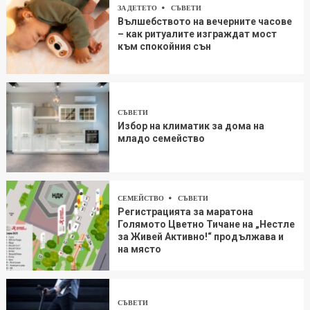
ЗА ДЕТЕТО
СЪВЕТИ
Вълшебството на вечерните часове
– как ритуалите изграждат мост
към спокойния сън
СЪВЕТИ
Избор на климатик за дома на
младо семейство
СЕМЕЙСТВО
СЪВЕТИ
Регистрацията за маратона
Голямото Цветно Тичане на „Нестле
за Живей Aктивно!“ продължава и
на място
СЪВЕТИ