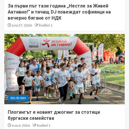
За първи път тази година „Нестле за Живей
Активно!“ и тичащ DJ повеждат софиянци на
вечерно бягане от НДК
юли 27, 2026
Roditel 1
ПОЛЕЗНО
Плогингът е новият джогинг за стотици
бургаски семейства
юли 6, 2026
Roditel 1