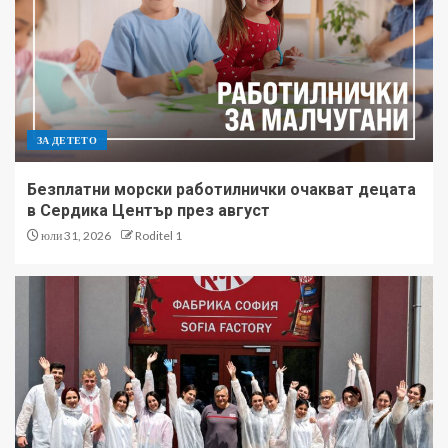
ЗА ДЕТЕТО
Безплатни морски работилнички очакват децата
в Сердика Център през август
юли 31, 2026
Roditel 1