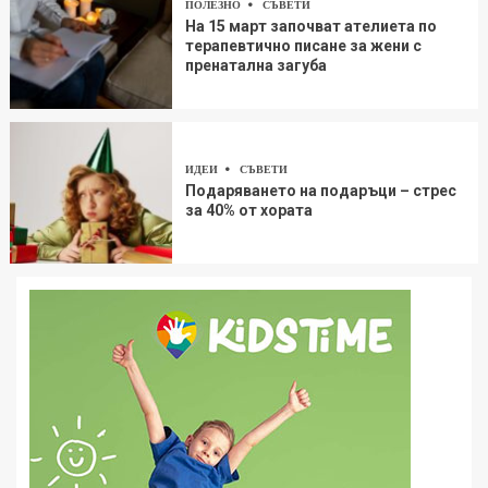
ПОЛЕЗНО
СЪВЕТИ
На 15 март започват ателиета по
терапевтично писане за жени с
пренатална загуба
ИДЕИ
СЪВЕТИ
Подаряването на подаръци – стрес
за 40% от хората