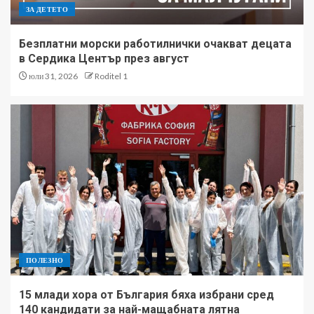
ЗА ДЕТЕТО
Безплатни морски работилнички очакват децата
в Сердика Център през август
юли 31, 2026
Roditel 1
ПОЛЕЗНО
15 млади хора от България бяха избрани сред
140 кандидати за най-мащабната лятна