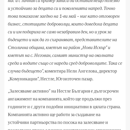
нас и с личния си пример зависи да оставим нещо полезно
и устойчиво за децата си и поколенията напред. Точно
това показахме заедно на 1-ви май – ние като отговорен
бизнес, стотиците доброволци, които доведоха децата
си и им подариха не само незабравим ден, но и урок за
бъдещето и как да го съхраняват, представителите на
Столична община, кметът на район „Нови Искър“ и
кметът на с. Негован, самият министър на околната
среда и водите също се нареди сред доброволците. Така се
случва бъдещето“,
коментира Нели Ангелова, директор
„Комуникации“, Нестле, Югоизточен пазар.
„Залесяваме активно“ на Нестле България е дългосрочен
ангажимент на компанията, който ще продължи през
годините и с други подобни инициативи в цялата страна.
Компанията активно ще работи за създаване на
устойчиви партньорства по посока на залесяване и
последваща грижа с всички заинтересовани организации