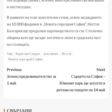
и институции.
В рамките на този залесителен сезон, освен засаждането
на 10 000 фиданки в „Новата гора края София“, Нестле
България ще продължи партньорството си със Столична
община като ще засади кестени и липи в градската част
на столицата.
Борислав Сандов
залесяване
Нестле
Tags:
Новата гора край София
Previous
Next
Зелено предизвикателство за
Сърцето на София –
1 май
Южният парк ще затупти в
ритъма на танците на 14 май
СВЪРЗАНИ