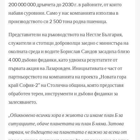
200 000 000 дръвчета до 2030 г. в районите, от които
набавя суровини. Само у нас компанията използва в
производството си 2 500 тона родна пшеница.
Представители на ръководството на Нестле България,
служители и стотици доброволци заедно с министъра на
околната среда и водите Борислав Сандов засадиха близо
4 000 дъбови фиданки, като удвоиха резултатите от
първата акция на Лазаровден. Инициативата е част от
партньорството на компанията на проекта „Новата гора
край София-2“ на Столична община, която предоставя
обработен терен, инструменти и дъбови фиданки за
залесяването.
„Обикновено всички хора в живота си имаме план Б за
ситуациите, обаче планетата ни план Б няма. Затова
вярвам, че бъдещето на планетата е важно за всеки от