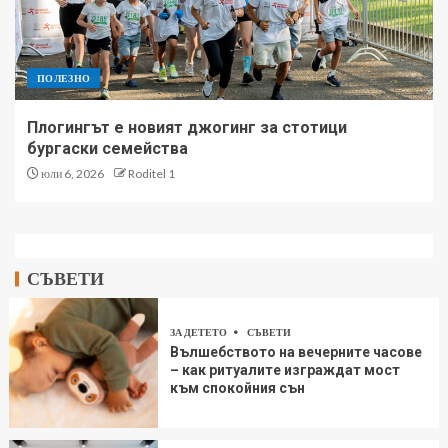
ПОЛЕЗНО
Плогингът е новият джогинг за стотици
бургаски семейства
юли 6, 2026
Roditel 1
СЪВЕТИ
ЗА ДЕТЕТО
СЪВЕТИ
Вълшебството на вечерните часове
– как ритуалите изграждат мост
към спокойния сън