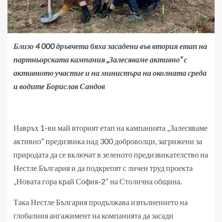
Близо 4 000 дръвчета бяха засадени във втория етап на
партньорската кампания „Залесяваме активно“ с
активното участие и на министъра на околната среда
и водите Борислав Сандов
Навръх 1-ви май вторият етап на кампанията „Залесяваме
активно“ предизвика над 300 доброволци, загрижени за
природата да се включат в зеленото предизвикателство на
Нестле България и да подкрепят с личен труд проекта
„Новата гора край София-2“ на Столична община.
Така Нестле България продължава изпълнението на
глобалния ангажимент на компанията да засади