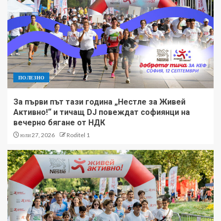
ПОЛЕЗНО
За първи път тази година „Нестле за Живей
Активно!“ и тичащ DJ повеждат софиянци на
вечерно бягане от НДК
юли 27, 2026
Roditel 1