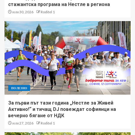
стажантска програма на Нестле в региона
юли 30, 2026
Roditel 1
ПОЛЕЗНО
За първи път тази година „Нестле за Живей
Активно!“ и тичащ DJ повеждат софиянци на
вечерно бягане от НДК
юли 27, 2026
Roditel 1