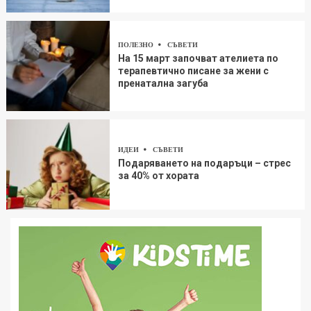
ПОЛЕЗНО
СЪВЕТИ
На 15 март започват ателиета по
терапевтично писане за жени с
пренатална загуба
ИДЕИ
СЪВЕТИ
Подаряването на подаръци – стрес
за 40% от хората