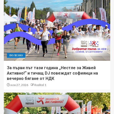
ПОЛЕЗНО
За първи път тази година „Нестле за Живей
Активно!“ и тичащ DJ повеждат софиянци на
вечерно бягане от НДК
юли 27, 2026
Roditel 1