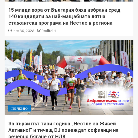
15 млади хора от България бяха избрани сред
140 кандидати за най-мащабната лятна
стажантска програма на Нестле в региона
юли 30, 2026
Roditel 1
ПОЛЕЗНО
За първи път тази година „Нестле за Живей
Активно!“ и тичащ DJ повеждат софиянци на
вечерно бягане от НДК