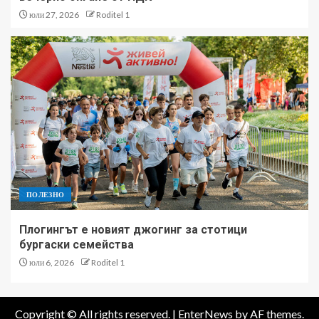
юли 27, 2026
Roditel 1
ПОЛЕЗНО
Плогингът е новият джогинг за стотици
бургаски семейства
юли 6, 2026
Roditel 1
Copyright © All rights reserved.
|
EnterNews
by AF themes.