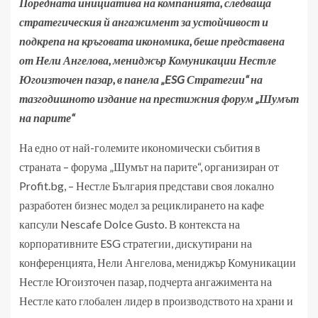
Поредната инициатива на компанията, следваща
стратегическия й ангажимент за устойчивост и
подкрепа на кръговата икономика, беше представена
от Нели Ангелова, мениджър Комуникации Нестле
Югоизточен пазар, в панела „ESG Стратегии“ на
тазгодишното издание на престижния форум „Шумът
на парите“
На едно от най-големите икономически събития в
страната – форума „Шумът на парите“, организиран от
Profit.bg, – Нестле България представи своя локално
разработен бизнес модел за рециклирането на кафе
капсули Nescafe Dolce Gusto. В контекста на
корпоративните ESG стратегии, дискутирани на
конференцията, Нели Ангелова, мениджър Комуникации
Нестле Югоизточен пазар, подчерта ангажимента на
Нестле като глобален лидер в производството на храни и