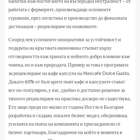
напитки към постигането на въглеродна неутралност – от
работата с фермерите, произвеждащи основните
суровини, през логистика и производство до финалната
дестинация – рециклиране на опаковките.
Според нея успешните инициативи за устойчивост и
подкрепа на кръговата икономика стъпват върху
отговорността към храната и нейното добро влияние към
човека, но и към природата. Пример за това е програмата
за рециклиране на кафе капсули на Nescafe Dolce Gusto.
Докато 60% от българите пият кафе и капсулите стават
все по-популярни, у нас, удобно и достъпно решение за
тяхното рециклиране на практика доскоро не съществува.
Ето защо преди по-малко от година Нестле в България
разработва и създава локален бизнес модел, обединяващ
усилията на екипа на компанията и присъединили се
бизнес партньори, благодарение на който в момента в