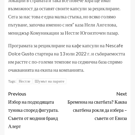
локации в страната и така все повече хора ще имат
възможност да оставят своите капсули за рециклиране.
Сега за нас това е една малка стъпка, но всяко голямо
пътуване, започва именно с нея“ каза Нели Ангелова,
мениджър Комуникации за Нестле Югоизточен пазар.
Програмата за рециклиране на кафе капсули на Nescafe
Dolce Gusto стартира на 13 юли 2022 г. и събираемостта
им растте с по-големи темпове на седмична база спрямо
очакванията на екипа на компанията.
Нестле
Шумът на парите
Tags:
Previous
Next
Избор на подходящата
Бременна на сватбата? Каква
туника според фигурата.
сватбена рокля да избера –
Съвети от модния бранд
съвети от Евиза
Алерт