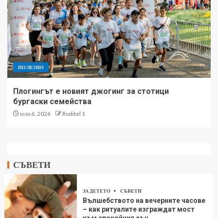
ПОЛЕЗНО
Плогингът е новият джогинг за стотици
бургаски семейства
юли 6, 2026
Roditel 1
СЪВЕТИ
ЗА ДЕТЕТО
СЪВЕТИ
Вълшебството на вечерните часове
– как ритуалите изграждат мост
към спокойния сън