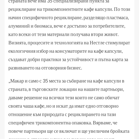
страната вече има 35 специализирани пункта за
рециклиране на трикомпонентните кафе капсули. По този
начин специфичното рециклиране, разделящо пластмаса,
алуминий и биомаса, вече е достъпно за потребителите,
като всеки от тези материали получава втори живот.
Визията, процесите и технологията на Нестле стимулират
екологичния избор на консуматорите на кафе капсули,
създават добри практики за устойчивост и пътна карта за
развиването на отговорния бизнес.
„Макар и само с 35 места за събиране на кафе капсули в
страната, в търговските локации на нашите партньори,
даваме решение на всички тези които не само обичат
своята чаша кафе, но и искат да имат едно отговорно
отношение към природата с рециклирането на тази
специфичен трикомпонентна опаковка. Вярваме, че
повече партньори ще се включат и ще увеличим бройката