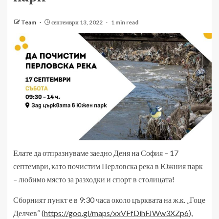
Team
септември 13, 2022
1 min read
Елате да отпразнуваме заедно Деня на София – 17
септември, като почистим Перловска река в Южния парк
– любимо място за разходки и спорт в столицата!
Сборният пункт е в 9:30 часа около църквата на ж.к. „Гоце
Делчев“ (
https://goo.gl/maps/xxVFfDihFJWw3XZp6
),