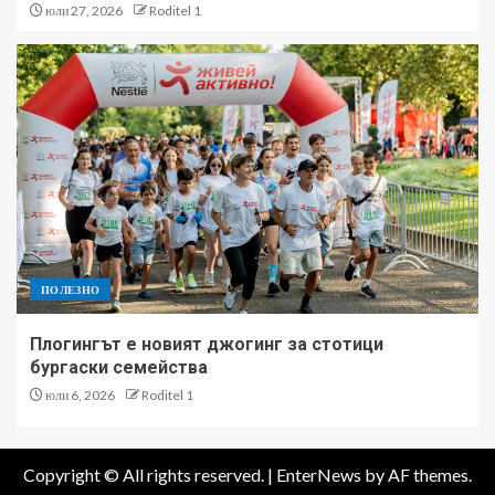
юли 27, 2026
Roditel 1
ПОЛЕЗНО
Плогингът е новият джогинг за стотици
бургаски семейства
юли 6, 2026
Roditel 1
Copyright © All rights reserved.
|
EnterNews
by AF themes.