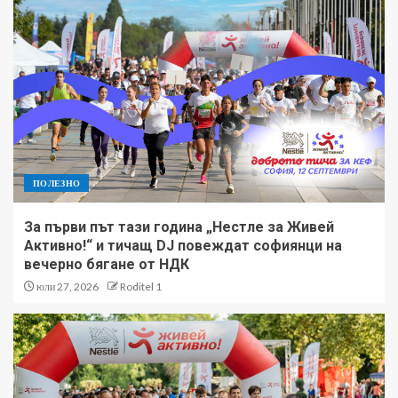
ПОЛЕЗНО
За първи път тази година „Нестле за Живей
Активно!“ и тичащ DJ повеждат софиянци на
вечерно бягане от НДК
юли 27, 2026
Roditel 1