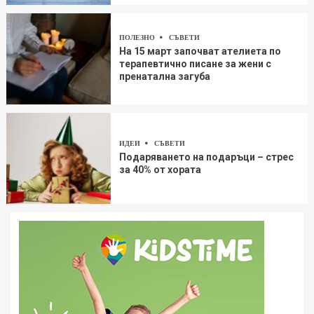
ПОЛЕЗНО
СЪВЕТИ
На 15 март започват ателиета по
терапевтично писане за жени с
пренатална загуба
ИДЕИ
СЪВЕТИ
Подаряването на подаръци – стрес
за 40% от хората