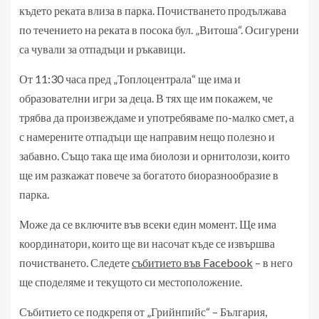
където реката влиза в парка. Почистването продължава
по течението на реката в посока бул. „Витоша“. Осигурени
са чували за отпадъци и ръкавици.
От 11:30 часа пред „Топлоцентрала“ ще има и
образователни игри за деца. В тях ще им покажем, че
трябва да произвеждаме и употребяваме по-малко смет, а
с намерените отпадъци ще направим нещо полезно и
забавно. Също така ще има биолози и орнитолози, които
ще им разкажат повече за богатото биоразнообразие в
парка.
Може да се включите във всеки един момент. Ще има
координатори, които ще ви насочат къде се извършва
почистването. Следете
събитието във Facebook
– в него
ще споделяме и текущото си местоположение.
Събитието се подкрепя от „Грийнпийс“ – България,