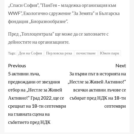
„Спаси София“, “ПанГея – младежка организация към
WWF”, Екологично сдружение “За Земята“ и Българска
фондация „Биоразнообразие“.
Пред „Топлоцентрала“ ще може да се запознаете с
дейностите на организациите.
Ден на София
Перловска река
почистване
Южен парк
Tags:
Previous
Next
5 активни лъча,
За първи път в историята на
предвождани от звездния
„Нестле за Живей Активно!“
отбор на „Нестле за Живей
всички активни лъчове се
Активно!“ Град 2022, ще се
събират пред НДК на 18-ти
срещнат на 18-ти септември
септември
на главната сцена на
събитието пред НДК