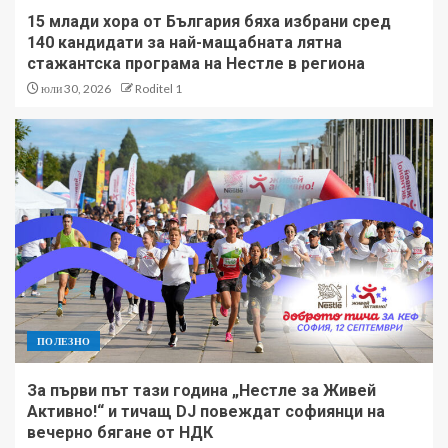
15 млади хора от България бяха избрани сред
140 кандидати за най-мащабната лятна
стажантска програма на Нестле в региона
юли 30, 2026
Roditel 1
ПОЛЕЗНО
За първи път тази година „Нестле за Живей
Активно!“ и тичащ DJ повеждат софиянци на
вечерно бягане от НДК