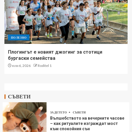
ПОЛЕЗНО
Плогингът е новият джогинг за стотици
бургаски семейства
юли 6, 2026
Roditel 1
СЪВЕТИ
ЗА ДЕТЕТО
СЪВЕТИ
Вълшебството на вечерните часове
– как ритуалите изграждат мост
към спокойния сън